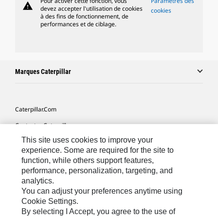
Pour activer cette fonction, vous
Paramètres des
warning
devez accepter l'utilisation de cookies
cookies
à des fins de fonctionnement, de
performances et de ciblage.
Marques Caterpillar
Caterpillar.com
Contacter Caterpillar
This site uses cookies to improve your
Mes Préférences Marketing
experience. Some are required for the site to
Plan Du Site
function, while others support features,
performance, personalization, targeting, and
Cookie Settings
analytics.
Légales
You can adjust your preferences anytime using
Cookie Settings.
Confidentialité
By selecting I Accept, you agree to the use of