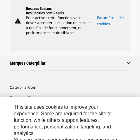
Réseaux Sociaux
Des Cookies Sont Requis
Pour activer cette fonction, vous
Paramètres des
warning
devez accepter l'utilisation de cookies
cookies
à des fins de fonctionnement, de
performances et de ciblage.
Marques Caterpillar
Caterpillar.com
Contacter Caterpillar
This site uses cookies to improve your
Mes Préférences Marketing
experience. Some are required for the site to
Plan Du Site
function, while others support features,
performance, personalization, targeting, and
Cookie Settings
analytics.
Légales
You can adjust your preferences anytime using