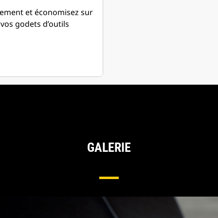
ipement et économisez sur
 vos godets d’outils
GALERIE
mes De,lame De Base Pour Chargeuses Sur