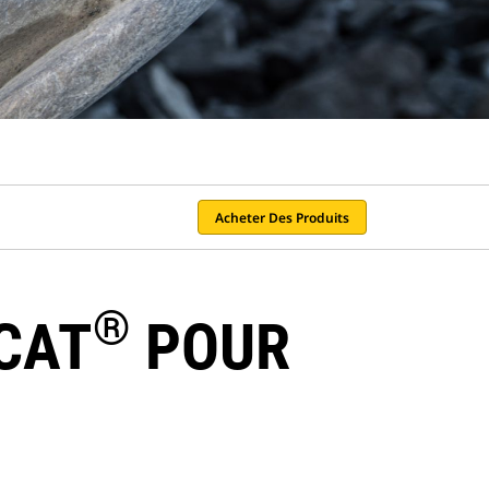
Acheter Des Produits
®
CAT
POUR