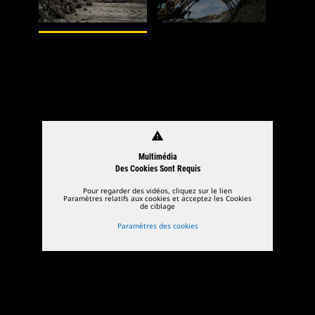
1
de
2
2
de
warning
Multimédia
Des Cookies Sont Requis
Pour regarder des vidéos, cliquez sur le lien
Paramètres relatifs aux cookies et acceptez les Cookies
de ciblage
Paramètres des cookies