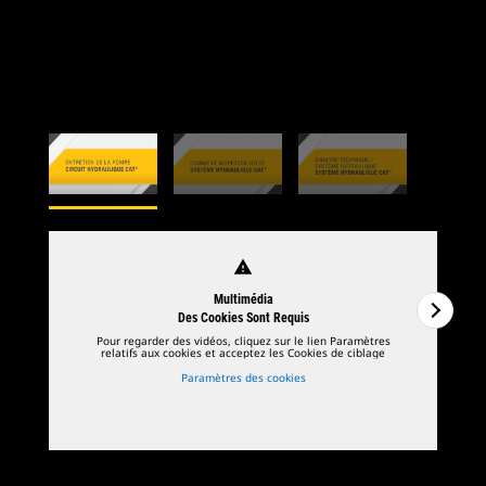
warning
Multimédia
Des Cookies Sont Requis
Pour regarder des vidéos, cliquez sur le lien Paramètres
relatifs aux cookies et acceptez les Cookies de ciblage
Paramètres des cookies
1
de
3
2
d