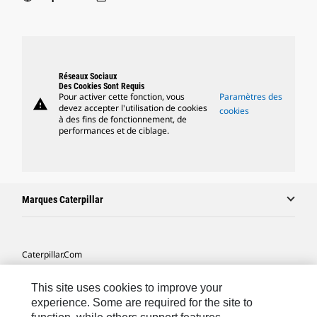
Réseaux Sociaux
Des Cookies Sont Requis
Pour activer cette fonction, vous
Paramètres des
warning
devez accepter l'utilisation de cookies
cookies
à des fins de fonctionnement, de
performances et de ciblage.
Marques Caterpillar
Caterpillar.com
Contacter Caterpillar
This site uses cookies to improve your
Mes Préférences Marketing
experience. Some are required for the site to