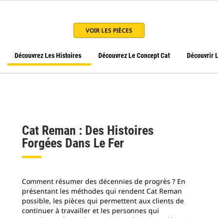
VOIR LES PIÈCES
Découvrez Les Histoires
Découvrez Le Concept Cat
Découvrir 
Cat Reman : Des Histoires
Forgées Dans Le Fer
Comment résumer des décennies de progrès ? En
présentant les méthodes qui rendent Cat Reman
possible, les pièces qui permettent aux clients de
continuer à travailler et les personnes qui