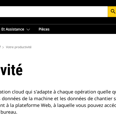
searc
 Et Assistance
Pièces
f
Votre productivité
vité
ation cloud qui s'adapte à chaque opération quelle qu
 données de la machine et les données de chantier so
t à la plateforme Web, à laquelle vous pouvez accéd
 bureau.