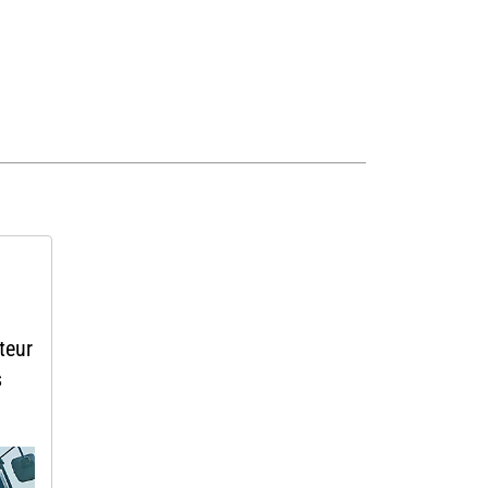
teur
s