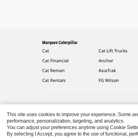
Marques Caterpillar
Cat
Cat Lift Trucks
Cat Financial
Anchor
Cat Reman
AsiaTrak
Cat Rentals
FG Wilson
Caterpillar.com
Contacter Caterpillar
Mes Préféren
This site uses cookies to improve your experience. Some are r
performance, personalization, targeting, and analytics.
Europe - Français
© 2026 Caterpillar. Tous droits rése
You can adjust your preferences anytime using Cookie Setti
By selecting I Accept, you agree to the use of functional, pe