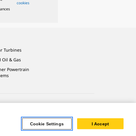
cookies
mances
ar Turbines
 Oil & Gas
ner Powertrain
tems
Cookie Settings
I Accept