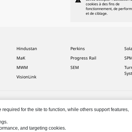
warning
cookies à des fins de
fonctionnement, de perfor
et de ciblage.
Hindustan
Perkins
Sol
MaK
Progress Rail
SPM
MWM
SEM
Tur
Sys
VisionLink
ces Marketing
Plan Du Site
Cookie Settings
Légales
Confidentialité
equired for the site to function, while others support features,
rvés.
ngs.
rformance, and targeting cookies.