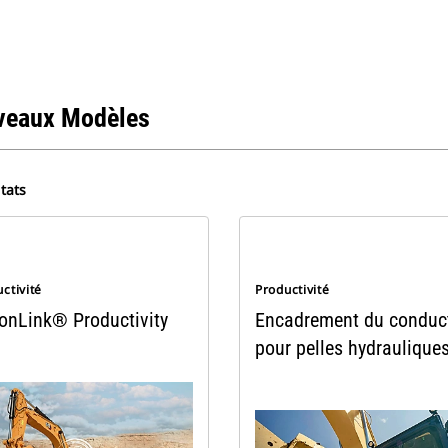
veaux Modèles
tats
ctivité
Productivité
ionLink® Productivity
Encadrement du conduc
pour pelles hydraulique