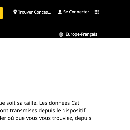
Se Connecter
place
apps
Trouver Concessionnaire
h
Europe-Français
e soit sa taille. Les données Cat
nt transmises depuis le dispositif
er où que vous vous trouviez, depuis