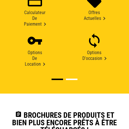
Calculateur
Offres
De
Actuelles
Paiement
Options
Options
De
D'occasion
Location
assignment
BROCHURES DE PRODUITS ET
BIEN PLUS ENCORE PRÊTS À ÊTRE