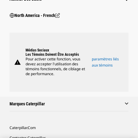
North America - French
Médias Sociaux
Les Témoins Doivent Être Acceptés
Pour activer cette fonction, vous
paramètres liés
warning
devez accepter l'utilisation des
aux témoins
témoins fonctionnels, de ciblage et
de performance.
Marques Caterpillar
Caterpillar.com
Contacter Caterpillar