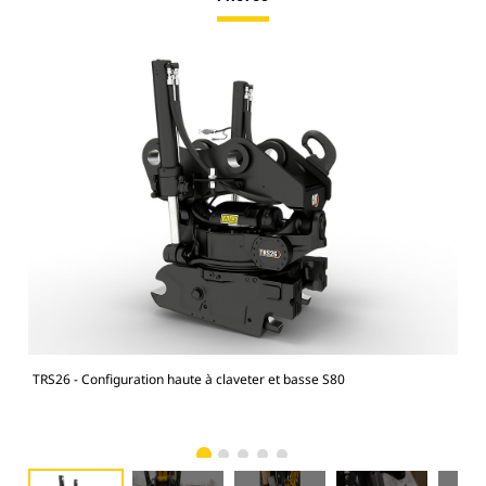
TRS26 - Configuration haute à claveter et basse S80
Pell