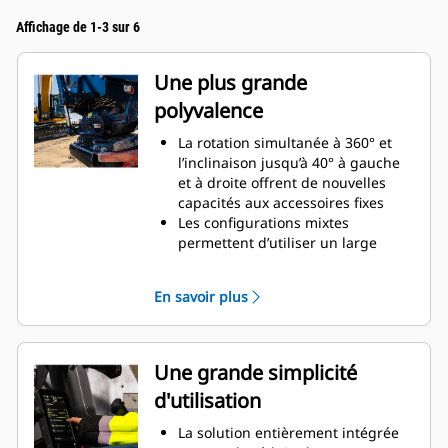
Affichage de 1-3 sur 6
Une plus grande
polyvalence
La rotation simultanée à 360° et
l’inclinaison jusqu’à 40° à gauche
et à droite offrent de nouvelles
capacités aux accessoires fixes
Les configurations mixtes
permettent d’utiliser un large
éventail d’accessoires mécaniques
et hydrauliques adaptés à vos
En savoir plus
besoins
Possibilité de convertir une
attache S standard en attache S
hydraulique avec connexion
Une grande simplicité
automatique
d'utilisation
Réalisez une grande variété de
tâches, telles que le creusement,
La solution entièrement intégrée
le nivellement, le compactage,