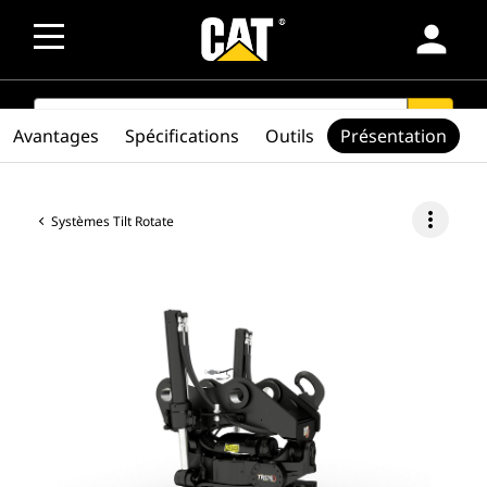
person
SEARCH
search
Avantages
Spécifications
Outils
Présentation
more_vert
Systèmes Tilt Rotate