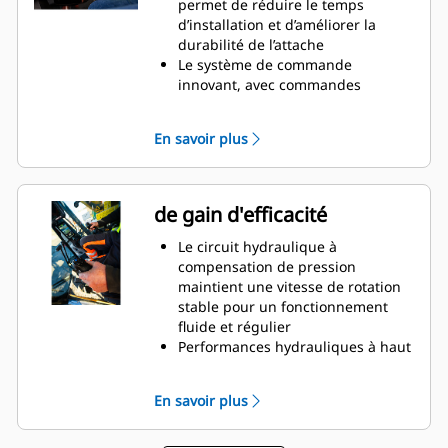
permet de réduire le temps
etc., avec des mouvements plus
d’installation et d’améliorer la
précis, sans avoir à repositionner
durabilité de l’attache
la machine
Le système de commande
Utilisez le module de grappin sans
innovant, avec commandes
retirer l'équipement du bas
complètes du rotateur inclinable
et système de positionnement,
En savoir plus
peut être piloté depuis l’écran de
la cabine
Le capteur d’inclinaison GS520,
installé de série dans un
de gain d'efficacité
emplacement protégé, fournit un
retour précis sur la position
Le circuit hydraulique à
d’inclinaison au système de
compensation de pression
nivellement
maintient une vitesse de rotation
SecureLock™ utilise une
stable pour un fonctionnement
technologie de capteurs intégrés
fluide et régulier
au vérin de verrouillage pour
Performances hydrauliques à haut
vérifier que l’outil est correctement
débit jusqu’à 200 l/min à 250 bar
connecté et solidement verrouillé,
pour l’utilisation d’accessoires à
En savoir plus
afin de réduire le risque de
haut débit
balancement ou de chute des
Le système de lubrification
outils
comporte un seul point de