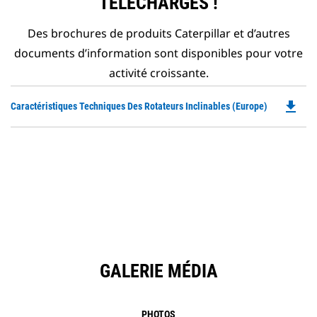
TÉLÉCHARGÉS !
Des brochures de produits Caterpillar et d’autres
documents d’information sont disponibles pour votre
activité croissante.
file_download
Do
Caractéristiques Techniques Des Rotateurs Inclinables (Europe)
P
O
in
a
N
Ta
GALERIE MÉDIA
PHOTOS