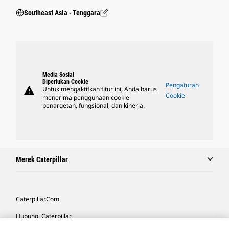
Southeast Asia ‧ Tenggara
Media Sosial
Diperlukan Cookie
Pengaturan
warning
Untuk mengaktifkan fitur ini, Anda harus
Cookie
menerima penggunaan cookie
penargetan, fungsional, dan kinerja.
Merek Caterpillar
Caterpillar.com
Hubungi Caterpillar