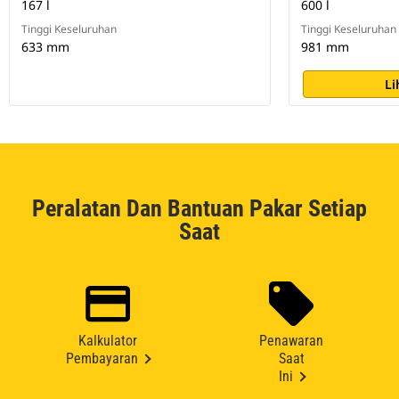
167 l
600 l
Tinggi Keseluruhan
Tinggi Keseluruhan
633 mm
981 mm
Li
Peralatan Dan Bantuan Pakar Setiap
Saat
Kalkulator
Penawaran
Pembayaran
Saat
Ini