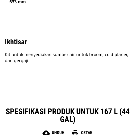
633 mm
Ikhtisar
Kit untuk menyediakan sumber air untuk broom, cold planer,
dan gergaji.
SPESIFIKASI PRODUK UNTUK 167 L (44
GAL)
cloud_download
print
UNDUH
CETAK