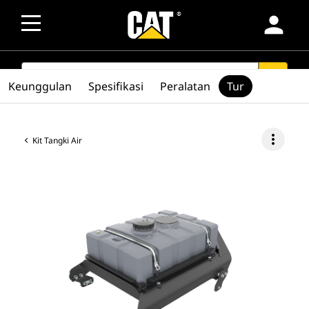
person
SEARCH
search
Keunggulan
Spesifikasi
Peralatan
Tur
more_vert
Kit Tangki Air