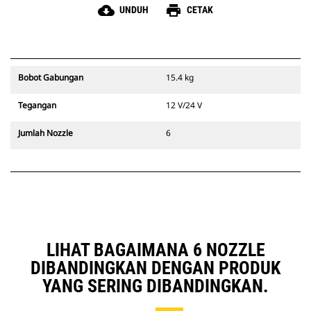
cloud_download
print
UNDUH
CETAK
Bobot Gabungan
15.4 kg
Tegangan
12 V/24 V
Jumlah Nozzle
6
LIHAT BAGAIMANA 6 NOZZLE
DIBANDINGKAN DENGAN PRODUK
YANG SERING DIBANDINGKAN.