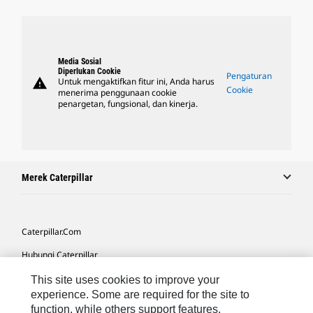
Media Sosial
Diperlukan Cookie
Pengaturan
warning
Untuk mengaktifkan fitur ini, Anda harus
Cookie
menerima penggunaan cookie
penargetan, fungsional, dan kinerja.
Merek Caterpillar
Caterpillar.com
Hubungi Caterpillar
Preferensi Pemasaran Saya
This site uses cookies to improve your
experience. Some are required for the site to
Peta Situs
function, while others support features,