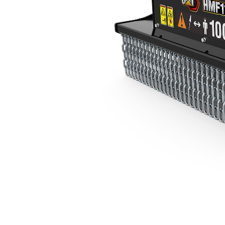
HMF110
Keu
Ubah Model