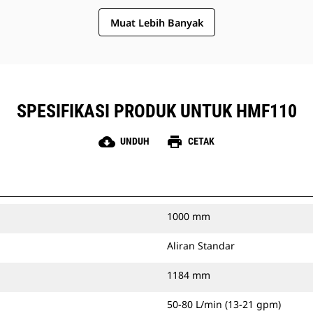
Muat Lebih Banyak
SPESIFIKASI PRODUK UNTUK HMF110
cloud_download
print
UNDUH
CETAK
1000 mm
Aliran Standar
1184 mm
50-80 L/min (13-21 gpm)