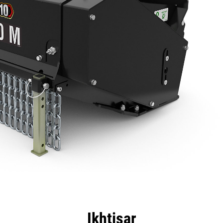
nggulan
Spesifikasi
Peralatan
Tur
Ikhtisar