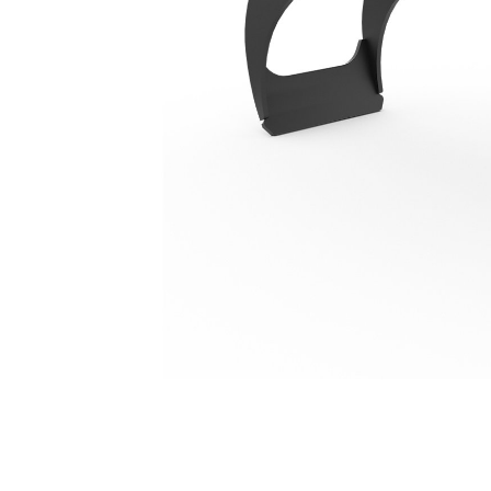
G208
Keu
Ubah Model