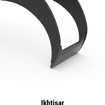
nggulan
Spesifikasi
Peralatan
Tur
Ikhtisar