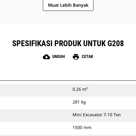
Muat Lebih Banyak
SPESIFIKASI PRODUK UNTUK G208
cloud_download
print
UNDUH
CETAK
0.26 m²
281 kg
Mini Excavator 7-10 Ton
1500 mm