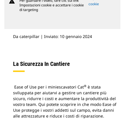
warning
Per guardare i video, fare clic sul link
cookie
Impostazioni cookie e accettare i cookie
di targeting
Da caterpillar | Inviato: 10 gennaio 2024
La Sicurezza In Cantiere
®
Ease of Use per i miniescavatori Cat
è stata
sviluppata per aiutarvi a gestire un cantiere più
sicuro, ridurre i costi e aumentare la produttività del
vostro team. Qui potete scoprire in che modo Ease of
Use protegge i vostri addetti sul campo, evita danni
alle attrezzature e riduce i costi di riparazione.