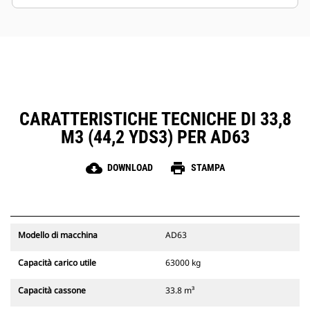
una funzione auto-dimming e una maggiore
precisione di visualizzazione.
CARATTERISTICHE TECNICHE DI 33,8
M3 (44,2 YDS3) PER AD63
cloud_download
print
DOWNLOAD
STAMPA
Modello di macchina
AD63
Capacità carico utile
63000 kg
Capacità cassone
33.8 m³