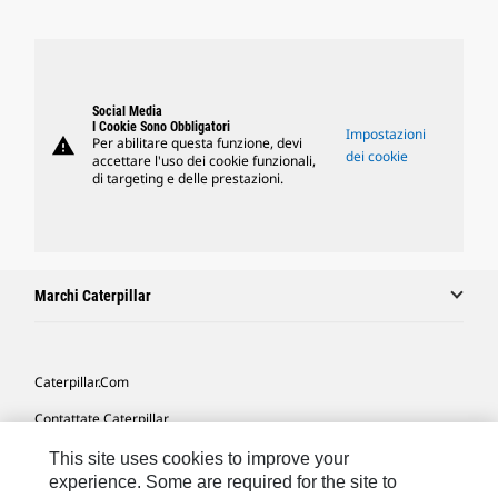
Social Media
I Cookie Sono Obbligatori
Impostazioni
warning
Per abilitare questa funzione, devi
dei cookie
accettare l'uso dei cookie funzionali,
di targeting e delle prestazioni.
Marchi Caterpillar
Caterpillar.com
Contattate Caterpillar
Le Mie Preferenze Di Marketing
This site uses cookies to improve your
experience. Some are required for the site to
Mappa Del Sito