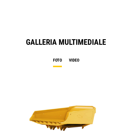
N
Ta
GALLERIA MULTIMEDIALE
FOTO
VIDEO