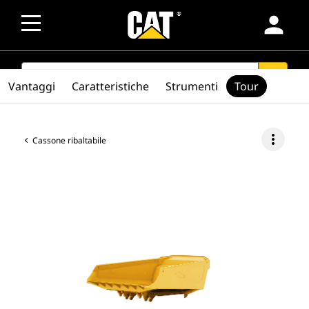
person
SEARCH
search
Vantaggi
Caratteristiche
Strumenti
Tour
more_vert
Cassone ribaltabile