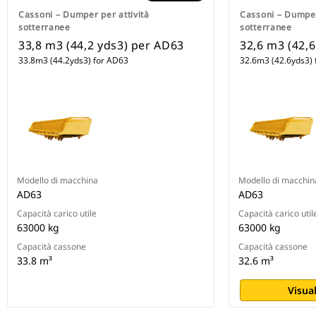
Cassoni – Dumper per attività
Cassoni – Dumper
sotterranee
sotterranee
33,8 m3 (44,2 yds3) per AD63
32,6 m3 (42,
33.8m3 (44.2yds3) for AD63
32.6m3 (42.6yds3) 
Modello di macchina
Modello di macchin
AD63
AD63
Capacità carico utile
Capacità carico util
63000 kg
63000 kg
Capacità cassone
Capacità cassone
33.8 m³
32.6 m³
Visual