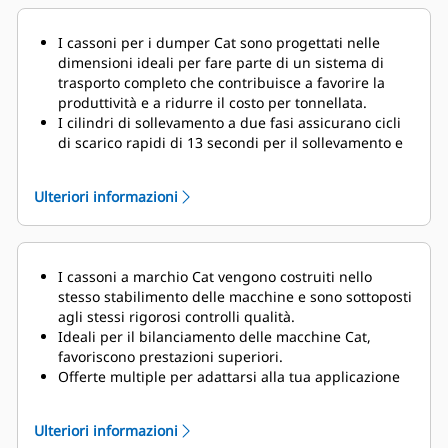
I cassoni per i dumper Cat sono progettati nelle
dimensioni ideali per fare parte di un sistema di
trasporto completo che contribuisce a favorire la
produttività e a ridurre il costo per tonnellata.
I cilindri di sollevamento a due fasi
assicurano cicli
di scarico
rapidi di 13 secondi per il sollevamento e
di 24 secondi per l'abbassamento con una funzione
ammortizzante abilitata per proteggere il telaio e i
Ulteriori informazioni
componenti alla fine del ciclo di abbassamento.
Il sistema TPMS (Truck Payload Management System)
a richiesta consente di gestire i carichi utili
impedendo all'operatore di caricare i dumper in
I cassoni a marchio Cat vengono costruiti nello
modo eccessivo o insufficiente.
Un semplice display
stesso stabilimento delle macchine e sono sottoposti
in cabina fornisce agli operatori informazioni
agli stessi rigorosi controlli qualità.
accurate sul carico utile affinché possano caricare i
Ideali per il bilanciamento delle macchine Cat,
dumper con la giusta quantità di materiale,
ogni
favoriscono prestazioni superiori.
volta. La tabelle digitali relative al carico utile
Offerte multiple per adattarsi alla tua applicazione
offrono un display esterno affinché gli operatori
nel settore estrattivo.
possano ottenere informazioni chiare sul contenuto
I cassoni per i dumper Cat sono supportati dalla rete
della benna, per passate più efficienti. I display su
Ulteriori informazioni
di dealer globale Cat.
entrambi i lati offrono agli operatori chiara visibilità,