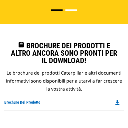
assignment
BROCHURE DEI PRODOTTI E
ALTRO ANCORA SONO PRONTI PER
IL DOWNLOAD!
Le brochure dei prodotti Caterpillar e altri documenti
informativi sono disponibili per aiutarvi a far crescere
la vostra attività.
file_download
Do
Brochure Del Prodotto
P
O
in
a