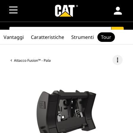
person
SEARCH
search
Vantaggi
Caratteristiche
Strumenti
Tour
more_vert
Attacco Fusion™ - Pala