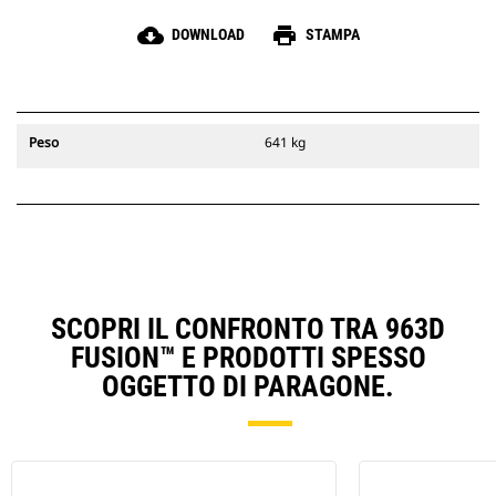
cloud_download
print
DOWNLOAD
STAMPA
Peso
641 kg
SCOPRI IL CONFRONTO TRA 963D
FUSION™ E PRODOTTI SPESSO
OGGETTO DI PARAGONE.