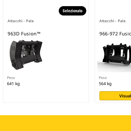
Selezionato
Attacchi - Pala
Attacchi - Pala
963D Fusion™
966-972 Fusi
Peso
Peso
641 kg
564 kg
Visual