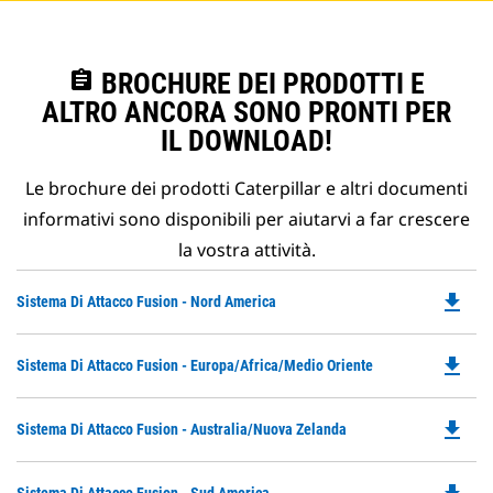
assignment
BROCHURE DEI PRODOTTI E
ALTRO ANCORA SONO PRONTI PER
IL DOWNLOAD!
Le brochure dei prodotti Caterpillar e altri documenti
informativi sono disponibili per aiutarvi a far crescere
la vostra attività.
file_download
Do
Sistema Di Attacco Fusion - Nord America
P
O
file_download
Do
Sistema Di Attacco Fusion - Europa/Africa/Medio Oriente
in
P
a
O
N
file_download
Do
Sistema Di Attacco Fusion - Australia/Nuova Zelanda
in
Ta
P
a
O
N
Do