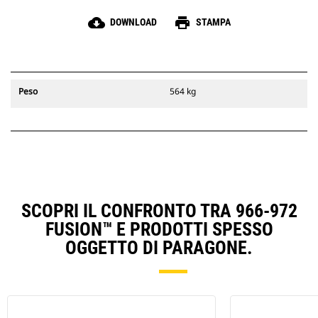
cloud_download
print
DOWNLOAD
STAMPA
Peso
564 kg
SCOPRI IL CONFRONTO TRA 966-972
FUSION™ E PRODOTTI SPESSO
OGGETTO DI PARAGONE.