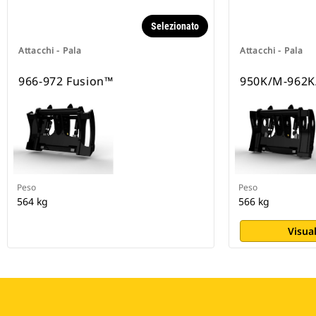
Selezionato
Attacchi - Pala
Attacchi - Pala
966-972 Fusion™
950K/M-962K
Peso
Peso
564 kg
566 kg
Visual