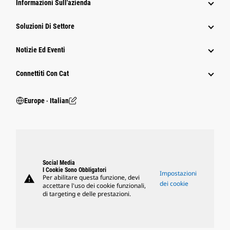
Informazioni Sull'azienda
Soluzioni Di Settore
Notizie Ed Eventi
Connettiti Con Cat
Europe ‧ Italian
Social Media
I Cookie Sono Obbligatori
Impostazioni
warning
Per abilitare questa funzione, devi
dei cookie
accettare l'uso dei cookie funzionali,
di targeting e delle prestazioni.