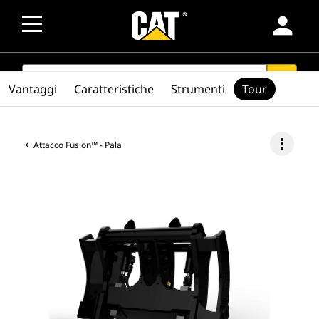
person
SEARCH
search
Vantaggi
Caratteristiche
Strumenti
Tour
more_vert
Attacco Fusion™ - Pala