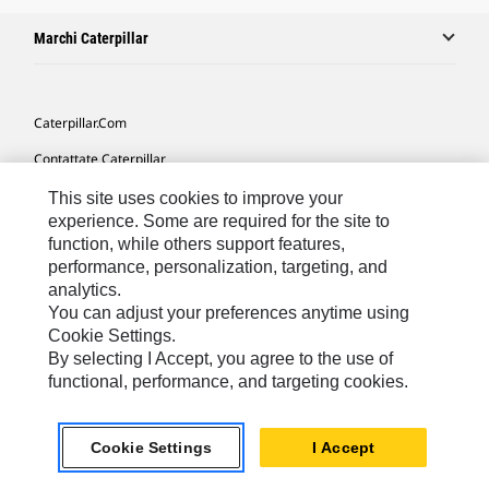
Marchi Caterpillar
Caterpillar.com
Contattate Caterpillar
Le Mie Preferenze Di Marketing
This site uses cookies to improve your
experience. Some are required for the site to
Mappa Del Sito
function, while others support features,
performance, personalization, targeting, and
Cookie Settings
analytics.
Informazioni Legali
You can adjust your preferences anytime using
Cookie Settings.
Tutela Della Privacy
By selecting I Accept, you agree to the use of
functional, performance, and targeting cookies.
Europe - Italian
© 2026 Caterpillar. Tutti i diritti riservati.
Cookie Settings
I Accept