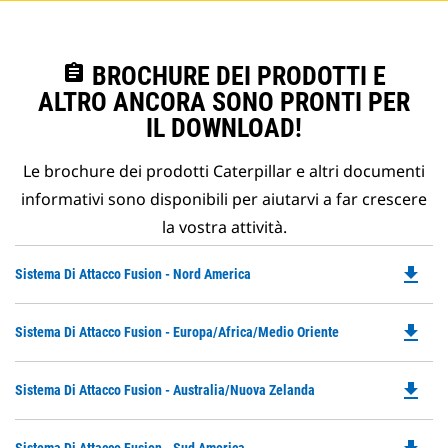
assignment
BROCHURE DEI PRODOTTI E
ALTRO ANCORA SONO PRONTI PER
IL DOWNLOAD!
Le brochure dei prodotti Caterpillar e altri documenti
informativi sono disponibili per aiutarvi a far crescere
la vostra attività.
file_download
Do
Sistema Di Attacco Fusion - Nord America
P
O
file_download
Do
Sistema Di Attacco Fusion - Europa/Africa/Medio Oriente
in
P
a
O
N
file_download
Do
Sistema Di Attacco Fusion - Australia/Nuova Zelanda
in
Ta
P
a
O
N
Do