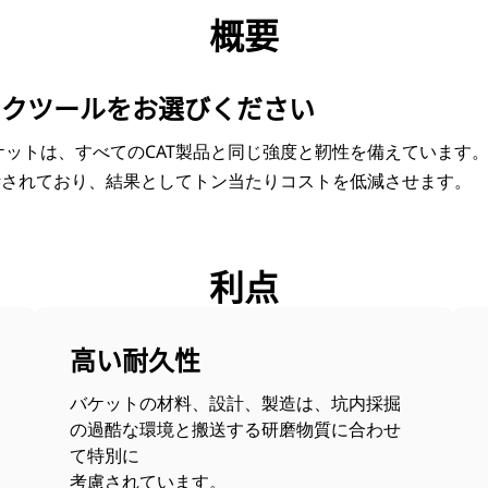
点
仕様
ツール
ツアー
キャンペーン
概要
ークツールをお選びください
ケットは、すべてのCAT製品と同じ強度と靭性を備えています
計されており、結果としてトン当たりコストを低減させます。
利点
高い耐久性
バケットの材料、設計、製造は、坑内採掘
の過酷な環境と搬送する研磨物質に合わせ
て特別に
考慮されています。