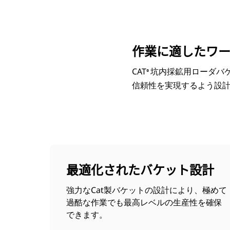
R1700およびR1700 XE用、6.6 M3（8.6 Yd3）
利
モデルを変更
作業に適したワ
CAT
坑内採鉱用ローダバ
®
信頼性を実現するよう設
最適化されたバケット設計
強力なCat製バケットの設計により、極めて
過酷な作業でも最高レベルの生産性を確保
できます。