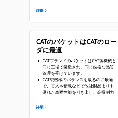
厚みが増したバケット設計により、バ
ケットアセンブリの強度と剛性が向上
詳細
し、エッジを取付けおよび取外ししや
すくなっています。
バケットアセンブリのコンポーネント
にはハイグレードの材料が使用されて
CATのバケットはCATのロー
います。
ダに最適
CATブランドのバケットはCAT製機械と
同じ工場で製造され、同じ厳格な品質
管理を受けています。
CAT製機械のバランスを取るのに最適
で、貫入や積載などで他社製品よりも
優れた車両性能を引き出し、高掘削力
をサポートします。
お客様独自のマイニング用途に合った
詳細
複数の製品を提供しています。
CATバケットは世界各地のCatディーラ