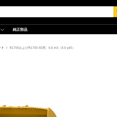
s
純正部品
ット
R1700およびR1700 XE用、6.6 m3（8.6 yd3）