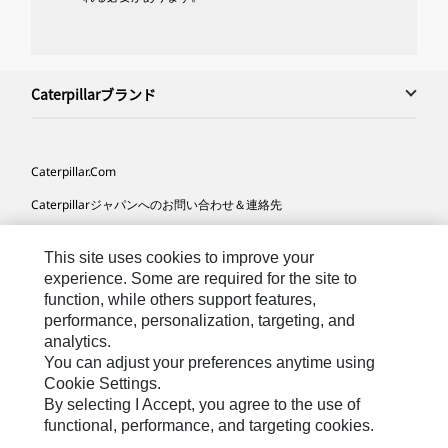
Caterpillarブランド
Caterpillar.com
Caterpillarジャパンへのお問い合わせ＆連絡先
マイマーケティング情報配信設定
This site uses cookies to improve your
サイト･マップ
experience. Some are required for the site to
function, while others support features,
Cookie Settings
performance, personalization, targeting, and
法的事項
analytics.
You can adjust your preferences anytime using
プライバシー
Cookie Settings.
By selecting I Accept, you agree to the use of
functional, performance, and targeting cookies.