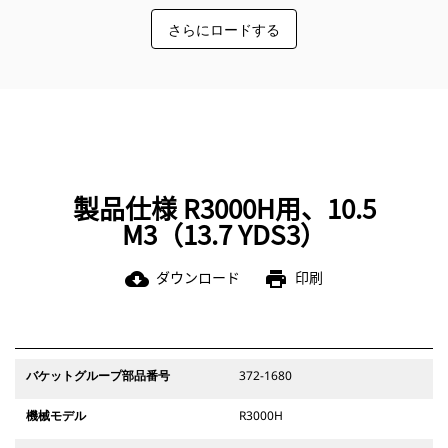
CaterpillarはバケットとともにあらゆるGETオプション
さらにロードする
をご用意しています。CaterpillarとCatディーラはワン
ストップショップを提供しており、多くの取引先は必要
ありません。
製品仕様 R3000H用、10.5
M3（13.7 YDS3）
ダウンロード
印刷
cloud_download
print
バケットグループ部品番号
372-1680
機械モデル
R3000H