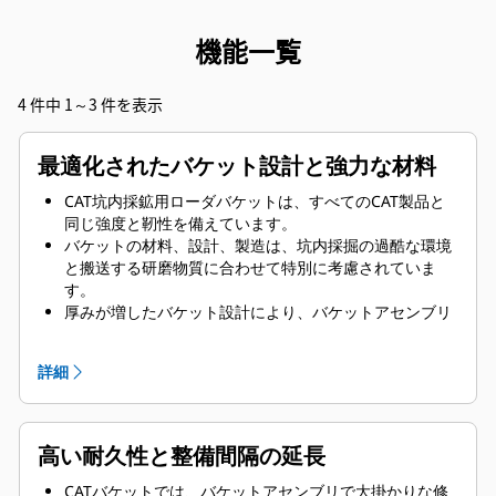
機能一覧
4 件中 1～3 件を表示
最適化されたバケット設計と強力な材料
CAT坑内採鉱用ローダバケットは、すべてのCAT製品と
同じ強度と靭性を備えています。
バケットの材料、設計、製造は、坑内採掘の過酷な環境
と搬送する研磨物質に合わせて特別に考慮されていま
す。
厚みが増したバケット設計により、バケットアセンブリ
の強度と剛性が向上し、エッジを取付けおよび取外しし
やすくなっています。
詳細
バケットアセンブリのコンポーネントにはハイグレード
の材料が使用されています。
高い耐久性と整備間隔の延長
CATバケットでは、バケットアセンブリで大掛かりな修