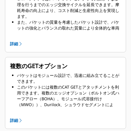
理を行うまでのエッジ交換サイクルを延長できます。摩
耗寿命の向上により、コスト削減と生産性向上を実現し
ます。
また、バケットの質量を考慮したバケット設計で、バケ
ットの強化とバランスの取れた質量により全体的な車両
性能が向上しています。
CAT GETは競合他社に比べてメリットがあります。
詳細
複数のGETオプション
バケットはモジュール設計で、迅速に組み立てることが
できます。
このバケットには複数のCAT GETとアタッチメントを利
用できます。複数のエッジオプション（ボルトオン式ハ
ーフアロー（BOHA）、モジュール式溶接付け
（MWO））、Durilock、シュラウドセグメントによ
り、休車時間が減り、迅速な修理が可能です。ロックガ
ードがバケット背面からの岩石のこぼれを減らすため、
詳細
ブームやリフトアーム、コンポーネントなどが破損する
可能性が減ります。