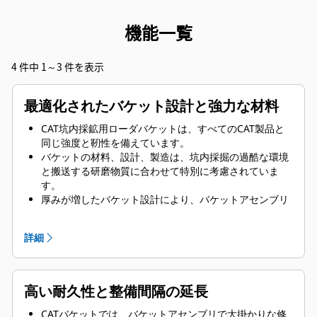
機能一覧
4 件中 1～3 件を表示
最適化されたバケット設計と強力な材料
CAT坑内採鉱用ローダバケットは、すべてのCAT製品と
同じ強度と靭性を備えています。
バケットの材料、設計、製造は、坑内採掘の過酷な環境
と搬送する研磨物質に合わせて特別に考慮されていま
す。
厚みが増したバケット設計により、バケットアセンブリ
の強度と剛性が向上し、エッジを取付けおよび取外しし
やすくなっています。
詳細
バケットアセンブリのコンポーネントにはハイグレード
の材料が使用されています。
高い耐久性と整備間隔の延長
CATバケットでは、バケットアセンブリで大掛かりな修