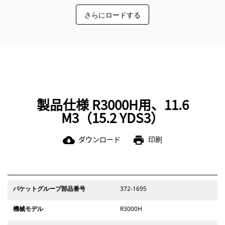
CaterpillarはバケットとともにあらゆるGETオプション
さらにロードする
をご用意しています。CaterpillarとCatディーラはワン
ストップショップを提供しており、多くの取引先は必要
ありません。
製品仕様 R3000H用、11.6
M3（15.2 YDS3）
ダウンロード
印刷
cloud_download
print
バケットグループ部品番号
372-1695
機械モデル
R3000H