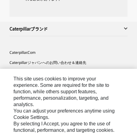
Caterpillarブランド
Caterpillar.com
Caterpillarジャパンへのお問い合わせ＆連絡先
マイマーケティング情報配信設定
This site uses cookies to improve your
サイト･マップ
experience. Some are required for the site to
function, while others support features,
Cookie Settings
performance, personalization, targeting, and
法的事項
analytics.
You can adjust your preferences anytime using
プライバシー
Cookie Settings.
By selecting I Accept, you agree to the use of
functional, performance, and targeting cookies.