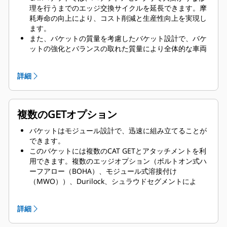
理を行うまでのエッジ交換サイクルを延長できます。摩
耗寿命の向上により、コスト削減と生産性向上を実現し
ます。
また、バケットの質量を考慮したバケット設計で、バケ
ットの強化とバランスの取れた質量により全体的な車両
性能が向上しています。
CAT GETは競合他社に比べてメリットがあります。
詳細
複数のGETオプション
バケットはモジュール設計で、迅速に組み立てることが
できます。
このバケットには複数のCAT GETとアタッチメントを利
用できます。複数のエッジオプション（ボルトオン式ハ
ーフアロー（BOHA）、モジュール式溶接付け
（MWO））、Durilock、シュラウドセグメントによ
り、休車時間が減り、迅速な修理が可能です。ロックガ
ードがバケット背面からの岩石のこぼれを減らすため、
詳細
ブームやリフトアーム、コンポーネントなどが破損する
可能性が減ります。