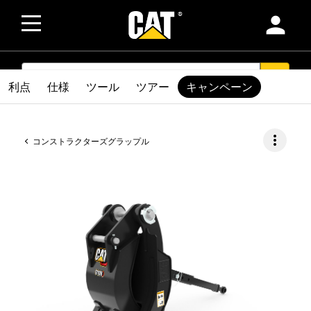
person
SEARCH
search
利点
仕様
ツール
ツアー
キャンペーン
more_vert
コンストラクターズグラップル