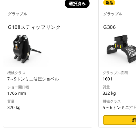
新品
選択済み
グラップル
グラップル
G108スティッフリンク
G306
機械クラス
グラップル面積
7～9トンミニ油圧ショベル
160 l
ジョー開口幅
質量
1765 mm
332 kg
質量
機械クラス
370 kg
5 ~ 6トンミニ