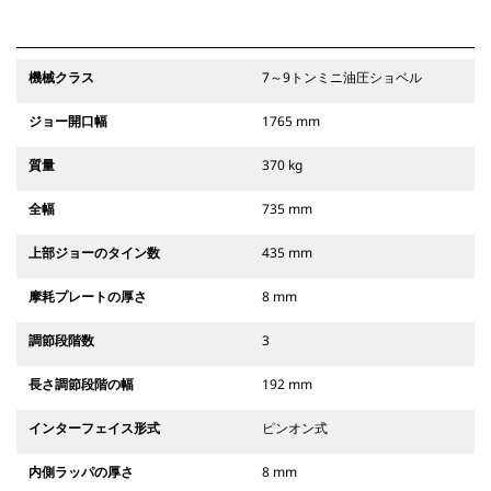
機械クラス
7～9トンミニ油圧ショベル
ジョー開口幅
1765 mm
質量
370 kg
全幅
735 mm
上部ジョーのタイン数
435 mm
摩耗プレートの厚さ
8 mm
調節段階数
3
長さ調節段階の幅
192 mm
インターフェイス形式
ピンオン式
内側ラッパの厚さ
8 mm