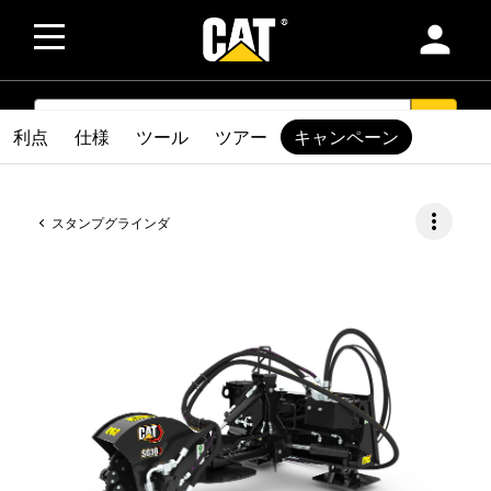
person
SEARCH
search
利点
仕様
ツール
ツアー
キャンペーン
more_vert
スタンプグラインダ