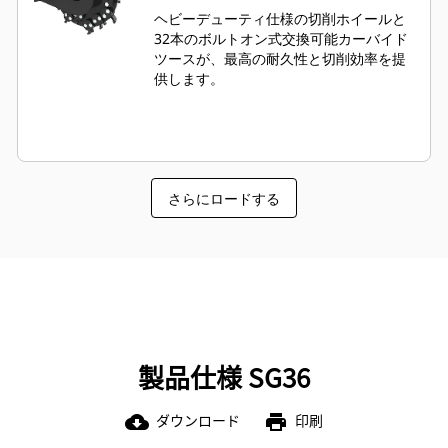
ヘビーデューティ仕様の切削ホイールと
32本のボルトオン式交換可能カーバイド
ツースが、最高の耐久性と切削効率を提
供します。
さらにロードする
製品仕様 SG36
ダウンロード
印刷
cloud_download
print