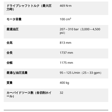
ドライブシャフトトルク（最大圧
469 N·m
力時）
モータ容量
100 cm³
最適油圧
207～310 bar（3,000～4,500
psi）
全高
813 mm
全長
1737 mm
全幅
1175 mm
最適な油圧流量
95～125 L/min（25～33 gpm）
質量
400 kg
カーバイドツース数（各切削ホイ
32
ール）