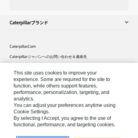
Caterpillarブランド
Caterpillar.com
Caterpillarジャパンへのお問い合わせ＆連絡先
マイマーケティング情報配信設定
This site uses cookies to improve your
サイト･マップ
experience. Some are required for the site to
function, while others support features,
Cookie Settings
performance, personalization, targeting, and
法的事項
analytics.
You can adjust your preferences anytime using
プライバシー
Cookie Settings.
By selecting I Accept, you agree to the use of
functional, performance, and targeting cookies.
Asia-
Caterpillar © 2026. All Rights Reserved. （無断複写･転