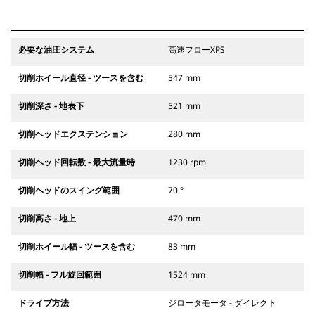
必要な油圧システム
高速フローXPS
切削ホイール直径 - ツースを含む
547 mm
切削深さ - 地表下
521 mm
切削ヘッドエクステンション
280 mm
切削ヘッド回転数 - 最大流量時
1230 rpm
切削ヘッドのスイング範囲
70 °
切削高さ - 地上
470 mm
切削ホイール幅 - ツースを含む
83 mm
切削幅 - フル旋回範囲
1524 mm
ドライブ方法
ジロータモータ - ダイレクト