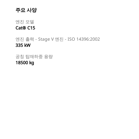
주요 사양
엔진 모델
Cat® C15
엔진 출력 - Stage V 엔진 - ISO 14396:2002
335 kW
공칭 탑재하중 용량
18500 kg
특약점 찾기
견적 요청