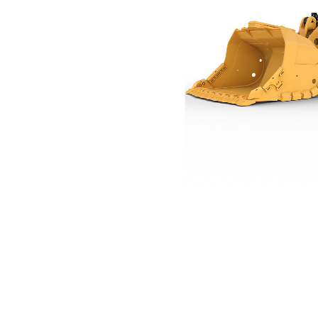
R2900 XE(디젤-전기)
사
모델 변경