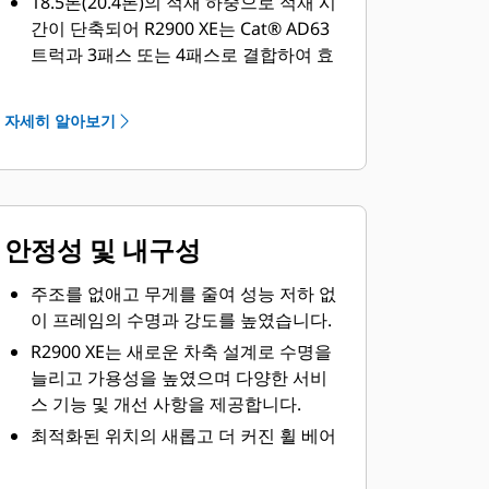
18.5톤(20.4톤)의 적재 하중으로 적재 시
간이 단축되어 R2900 XE는 Cat® AD63
트럭과 3패스 또는 4패스로 결합하여 효
율성과 생산성을 높입니다.
R2900 XE는 52% 더 빠른* 가속과 향상
자세히 알아보기
된 장비 반응으로 운전자가 장비를 더 잘
제어할 수 있습니다. 6.4초만에
0~24km/h 가속이 가능해 R2900G보다
52% 향상되었으며, 경사로에서 7% 더
안정성 및 내구성
높은* 속도를 달성할 수 있습니다.
R1700 스타일의 리프트 암은 더 높이 도
주조를 없애고 무게를 줄여 성능 저하 없
달할 수 있어 더 큰 트럭을 더 빠르고 쉽
이 프레임의 수명과 강도를 높였습니다.
게 적재할 수 있으며, 유압 성능이 개선
R2900 XE는 새로운 차축 설계로 수명을
되어 적재가 더 빠르고 용이합니다. 이러
늘리고 가용성을 높였으며 다양한 서비
한 개선 사항 등을 통해 사이클 시간이
스 기능 및 개선 사항을 제공합니다.
단축되고 더 많은 자재를 옮길 수 있으며
톤당 비용이 절감됩니다. 자동 굴삭은 새
최적화된 위치의 새롭고 더 커진 휠 베어
로운 운전자의 생산성을 높이고 모든 온
링과 플랜지 장착 림으로 수명이 길어지
전자의 피로를 줄여줍니다.
고 정비가 더 쉬워졌습니다.