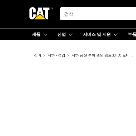
SEARCH
제품
산업
서비스 및 지원
부
장비
지하 - 경암
지하 광산 부하 견인 덤프(LHD) 로더