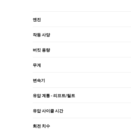
엔진
작동 사양
버킷 용량
무게
변속기
유압 계통 - 리프트/틸트
유압 사이클 시간
회전 치수