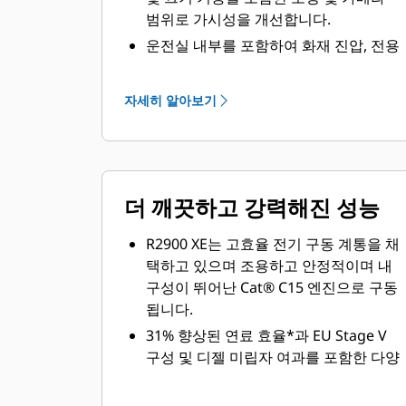
범위로 가시성을 개선합니다.
운전실 내부를 포함하여 화재 진압, 전용
캐니스터 영역 및 여러 화재 진압 작동
지점을 출고 시부터 지원합니다.
자세히 알아보기
모든 보행 표면의 미끄럼 방지 디딤판,
전체 커버가 가능한 접이식 핸드레일 계
통, 운전실 내 2개의 비상구로 입구와 출
구를 개선했습니다.
더 깨끗하고 강력해진 성능
운전자 착석 계통은 유압 계통 중립장치
와 도어 센서를 통해 통제되지 않은 장비
R2900 XE는 고효율 전기 구동 계통을 채
움직임으로부터 장비와 운전자를 보호
택하고 있으며 조용하고 안정적이며 내
합니다. 타이어 압력 모니터링 계통 또한
구성이 뛰어난 Cat® C15 엔진으로 구동
제공됩니다.
됩니다.
엔진의 차가운 면에 위치한 서비스 구역,
31% 향상된 연료 효율*과 EU Stage V
후처리 구성품의 열 보호, 통합된 잠금/
구성 및 디젤 미립자 여과를 포함한 다양
태그아웃 지점, 리프트 암을 제자리에 고
한 배기가스 배출 저감 및 후처리 옵션으
정하기 위한 전면 링키지 핀, 볼트 연결
로 필요한 힘을 제공하는 동시에 환기 비