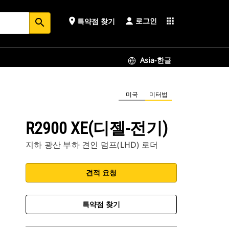
로그인
place
apps
특약점 찾기
search
Asia-한글
미국
미터법
R2900 XE(디젤-전기)
지하 광산 부하 견인 덤프(LHD) 로더
견적 요청
특약점 찾기