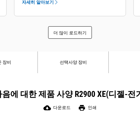
하도록 배치되어 있습니다. STIC™ 조향
자세히 알아보기
하고 현장 정비 전략에 적합합니다.
및 변속 통합 제어를 통해 방향 선택, 가
버킷 엣지용 볼트 연결식 반 화살표
상 기어 및 조향을 단일 레버로 결합하는
(BOHA, Bolt-On-Half-Arrow) GET는 표
최고의 응답성 및 제어 성능을 제공합니
준 용접식 GET보다 더 많은 마모 소재를
다.
더 많이 로드하기
제공하며, 볼트 연결식 설계 덕분에 제거
간격과 위치가 개선된 두 개의 페달 설계
와 교체가 빠르고 간편합니다.
를 발로 더 잘 제어할 수 있습니다. 개선
새로운 Durilock 립 슈라우드 계통은 해
된 상향등과 하향등은 자동 방향 전환과
머리스 설치와 정비가 필요 없는 GET 유
자동 켜기 및 끄기 기능을 제공합니다.
준 장비
선택사양 장비
지 기능을 특징으로 하며 특정 작업에 맞
또한 R2900 XE의 유압 계통은 운전자의
게 세 가지 교환 가능한 슈라우드 스타일
제어력을 향상시키고 생산성을 높여줍
을 제공합니다.
니다. 쉽게 조작할 수 있는 전기 유압식
음에 대한 제품 사양 R2900 XE(디젤-전
Cat Bucket Pro 앱이 정비 계획, 인벤토
조이스틱 구현 제어장치는 리프트와 틸
리 관리, 톤당 비용 파악에 도움이 되는
트 기능을 동시에 지원하며 작업 효율을
cloud_download
print
GET 성능에 대한 실시간 데이터를 제공
다운로드
인쇄
최적화합니다.
합니다.