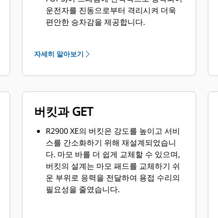
운전자를 진동으로부터 격리시켜 더욱
편안한 승차감을 제공합니다.
운전자 착석 계통은 운전실에 운전자가
없는 상태에서 장비의 움직임을 방지하
자세히 알아보기
여 장비 안이나 주변에서 작업하는 모든
사람의 안전을 보장합니다.
밀폐형 운전실 설계는 에어컨과 함께 신
선하고 가압된 온도 조절식 공기 순환을
버킷과 GET
제공하여 보다 쾌적한 작업 환경을 제공
합니다.
R2900 XE의 버킷은 강도를 높이고 서비
고르지 않은 지면에서의 승차감을 부드
스를 간소화하기 위해 재설계되었습니
럽게 해주는 승차 제어 계통, 부드럽게
다. 마모 바를 더 쉽게 교체할 수 있으며,
제어되는 방향 전환, 구동계 충격 감소,
버킷의 설계는 마모 패드를 교체하기 쉬
유압식 쿠션 버킷 및 붐 실린더 스톱이
운 부위로 응력을 전달하여 용접 수리의
제공됩니다.
필요성을 줄였습니다.
모든 제어장치, 레버, 스위치 및 게이지
용접, 볼트 또는 해머리스 지상 결합 작
는 생산성을 극대화하고 피로를 최소화
업 툴(GET)은 현장별 요구 사항을 충족