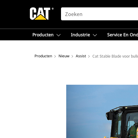
SEARCH
Producten
Industrie
Service En On
Producten
Nieuw
Assist
Cat Stable Blade voor bul