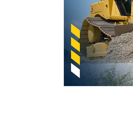
Cat Stable Blade Voor Bulldozers
Voo
Model wijzigen