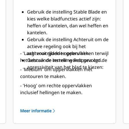
Gebruik de instelling Stable Blade en
kies welke bladfuncties actief zijn:
heffen of kantelen, dan wel heffen en
kantelen.
Gebruik de instelling Achteruit om de
actieve regeling ook bij het
- 'Laag' voor gladde oppervlakken terwijl
achteruitrijden te gebruiken.
het bestaande terrein wordt gevolgd.
Gebruik de instelling Respons om de
agressiviteit van het blad te kiezen:
- 'Medium' om oppervlakken met
contouren te maken.
- 'Hoog' om rechte oppervlakken
inclusief hellingen te maken.
Meer informatie