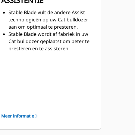
ASSISTENTIE
Stable Blade vult de andere Assist-
technologieën op uw Cat bulldozer
aan om optimaal te presteren.
Stable Blade wordt af fabriek in uw
Cat bulldozer geplaatst om beter te
presteren en te assisteren.
Na inschakeling kunt u Stable Blade
gebruiken door het blad handmatig
te bedienen. Stable Blade blijft op de
achtergrond actief, terwijl u bezig
bent nog gladdere oppervlakken te
maken.
Meer informatie