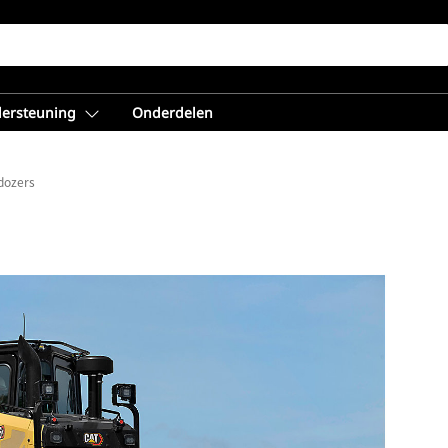
dersteuning
Onderdelen
ldozers