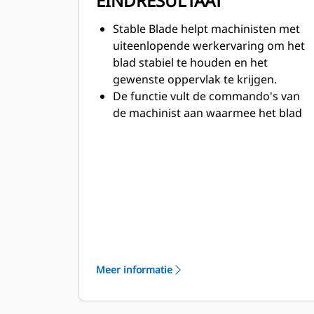
EINDRESULTAAT
Stable Blade helpt machinisten met
uiteenlopende werkervaring om het
blad stabiel te houden en het
gewenste oppervlak te krijgen.
De functie vult de commando's van
de machinist aan waarmee het blad
wordt bediend om kleine
imperfecties te herstellen en een
gladder resultaat te bereiken.
De agressiviteit van de
bladbediening is op diverse
ondergronden instelbaar, zodat het
systeem voor elke toepassing
geschikt is.
Meer informatie