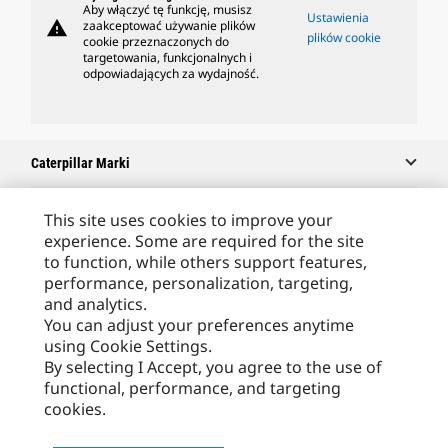
Aby włączyć tę funkcję, musisz
Ustawienia
warning
zaakceptować używanie plików
plików cookie
cookie przeznaczonych do
targetowania, funkcjonalnych i
odpowiadających za wydajność.
Caterpillar Marki
This site uses cookies to improve your
experience. Some are required for the site
Caterpillar.com
to function, while others support features,
Caterpillar Kontakt
performance, personalization, targeting,
and analytics.
Caterpillar Kontakt
You can adjust your preferences anytime
Moje Preferencje Marketingowe
using Cookie Settings.
By selecting I Accept, you agree to the use of
Site Map
functional, performance, and targeting
Cookie Settings
cookies.
Legal