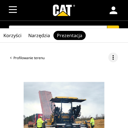
person
SEARCH
search
Korzyści
Narzędzia
Prezentacja
more_vert
Profilowanie terenu