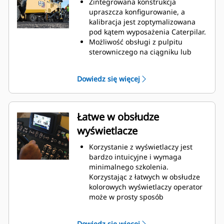
Zintegrowana konstrukcja
upraszcza konfigurowanie, a
kalibracja jest zoptymalizowana
pod kątem wyposażenia Caterpilar.
Możliwość obsługi z pulpitu
sterowniczego na ciągniku lub
stole
Tryb dzielonego ekranu umożliwia
Dowiedz się więcej
monitorowanie obu stron stołu
Możliwość wybierania czujnika w
trakcie pracy automatycznej z
belką próbkującą bez konieczności
Łatwe w obsłudze
zatrzymywania i rekalibracji
wyświetlacze
urządzeń
Korzystanie z wyświetlaczy jest
bardzo intuicyjne i wymaga
minimalnego szkolenia.
Korzystając z łatwych w obsłudze
kolorowych wyświetlaczy operator
może w prosty sposób
konfigurować system oraz
regulować nachylenie i pochyłość.
Dowiedz się więcej