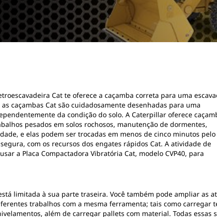
retroescavadeira Cat te oferece a caçamba correta para uma escav
as, as caçambas Cat são cuidadosamente desenhadas para uma
ndependentemente da condição do solo. A Caterpillar oferece caçam
rabalhos pesados em solos rochosos, manutenção de dormentes,
idade, e elas podem ser trocadas em menos de cinco minutos pelo
 segura, com os recursos dos engates rápidos Cat. A atividade de
usar a Placa Compactadora Vibratória Cat, modelo CVP40, para
 está limitada à sua parte traseira. Você também pode ampliar as
diferentes trabalhos com a mesma ferramenta; tais como carregar t
 nivelamentos, além de carregar pallets com material. Todas essas