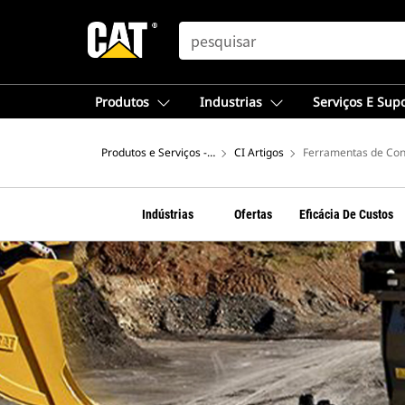
SEARCH
Produtos
Industrias
Serviços E Sup
Produtos e Serviços - América do Sul
CI Artigos
Ferramentas de Con
Indústrias
Ofertas
Eficácia De Custos