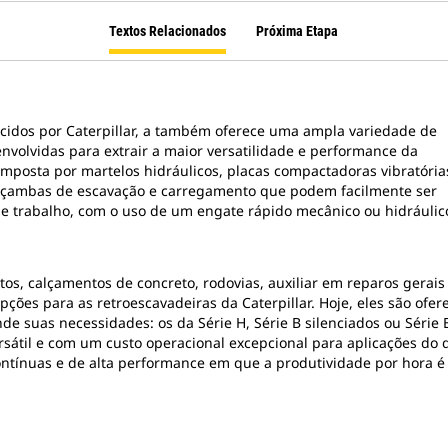
Textos Relacionados
Próxima Etapa
ecidos por Caterpillar, a também oferece uma ampla variedade de
volvidas para extrair a maior versatilidade e performance da
mposta por martelos hidráulicos, placas compactadoras vibratória
caçambas de escavação e carregamento que podem facilmente ser
 de trabalho, com o uso de um engate rápido mecânico ou hidráulic
os, calçamentos de concreto, rodovias, auxiliar em reparos gerais 
ções para as retroescavadeiras da Caterpillar. Hoje, eles são ofe
de suas necessidades: os da Série H, Série B silenciados ou Série 
átil e com um custo operacional excepcional para aplicações do di
ntínuas e de alta performance em que a produtividade por hora é 