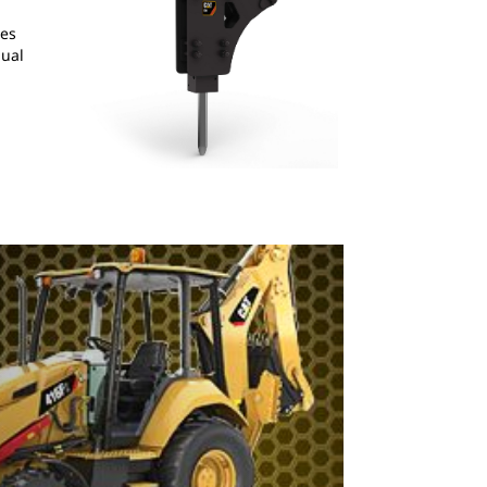
res
qual