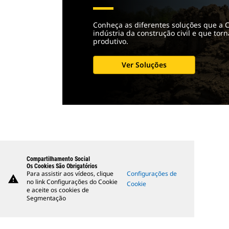
Conheça as diferentes soluções que a C
indústria da construção civil e que to
produtivo.
Ver Soluções
Compartilhamento Social
Os Cookies São Obrigatórios
Para assistir aos vídeos, clique
Configurações de
warning
no link Configurações do Cookie
Cookie
e aceite os cookies de
Segmentação