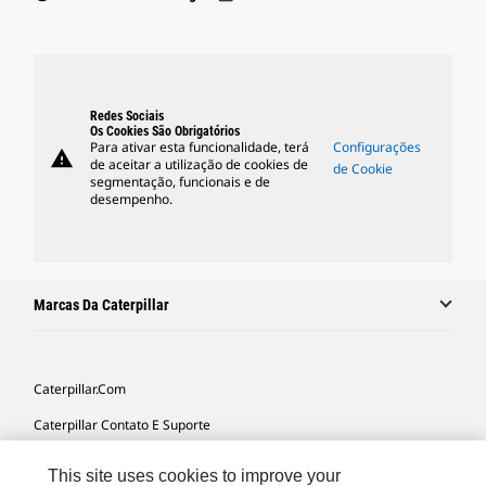
Redes Sociais
Os Cookies São Obrigatórios
Para ativar esta funcionalidade, terá
Configurações
warning
de aceitar a utilização de cookies de
de Cookie
segmentação, funcionais e de
desempenho.
Marcas Da Caterpillar
Caterpillar.com
Caterpillar Contato E Suporte
Minhas Preferências De Marketing
This site uses cookies to improve your