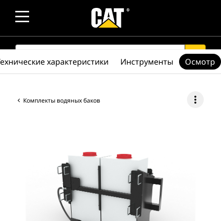
SEARCH
search
Технические характеристики
Инструменты
Осмотр
more_vert
Комплекты водяных баков