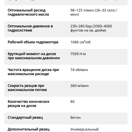
Оптимальный расход
98–125 л/мин (26–33 галл./
гидравлического масла
мин)
Оптимальное давление в
230–280 бар (3300–4000
гидросистеме
фунтов на кв. дюйм)
Рабочий объем гидромотора
1686 см³/об
Крутящий момент на диске
7509 Н·м
при максимальном давлении
Частота вращения диска при
74 об/мин
максимальном расходе
Скорость резцов при
360 м/мин
максимальном потоке
Количество конических
80
резцов на диске
Стандартный резец
Бетон
Дополнительный резец
Универсальный