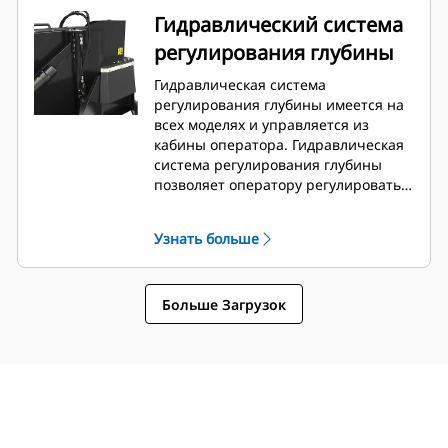
машины.
Гидравлический система
регулирования глубины
Гидравлическая система
регулирования глубины имеется на
всех моделях и управляется из
кабины оператора. Гидравлическая
система регулирования глубины
позволяет оператору регулировать
глубину резания прямо из кабины
для оперативной корректировки
Узнать больше
текущей задачи при необходимости.
Больше Загрузок