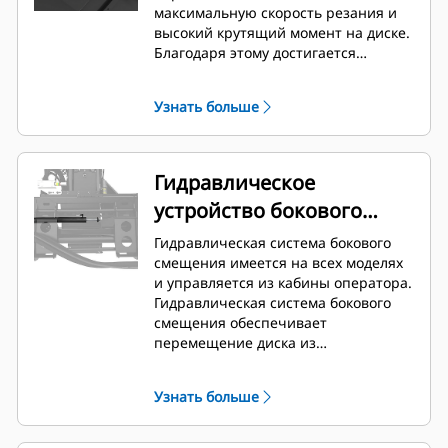
максимальную скорость резания и
высокий крутящий момент на диске.
Благодаря этому достигается
оптимальная производительность и
эффективность.
Узнать больше
Гидравлическое
устройство бокового
смещения
Гидравлическая система бокового
смещения имеется на всех моделях
и управляется из кабины оператора.
Гидравлическая система бокового
смещения обеспечивает
перемещение диска из
центрального в крайнее правое
положение. Это позволяет
Узнать больше
выполнять резание рядом с
бордюрами, стенами и другими
препятствиями без перемещения