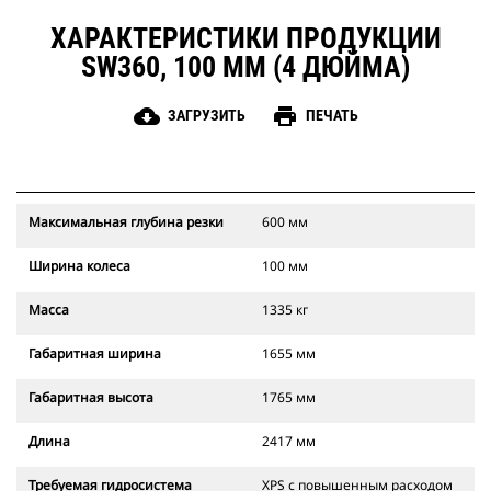
ХАРАКТЕРИСТИКИ ПРОДУКЦИИ
SW360, 100 ММ (4 ДЮЙМА)
cloud_download
print
ЗАГРУЗИТЬ
ПЕЧАТЬ
Максимальная глубина резки
600 мм
Ширина колеса
100 мм
Масса
1335 кг
Габаритная ширина
1655 мм
Габаритная высота
1765 мм
Длина
2417 мм
Требуемая гидросистема
XPS с повышенным расходом