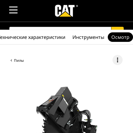
SEARCH
search
Технические характеристики
Инструменты
Осмотр
more_vert
Пилы