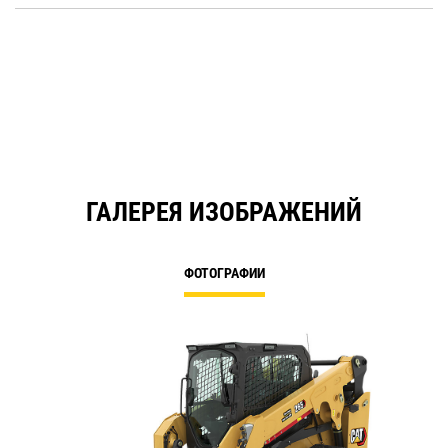
O
in
a
N
Ta
ГАЛЕРЕЯ ИЗОБРАЖЕНИЙ
ФОТОГРАФИИ