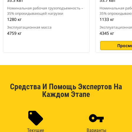
55.3 кВт
55.7 кВт
Номинальная рабочая грузоподъемность –
Номинальная рабо
35% опрокидывающей нагрузки
35% опрокидываю
1280 кг
1133 кг
Эксплуатационная масса
Эксплуатационная
4759 кг
4345 кг
Просм
Средства И Помощь Экспертов На
Каждом Этапе
Текущие
Варианты