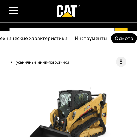
SEARCH
search
Технические характеристики
Инструменты
Осмотр
more_vert
Гусеничные мини-погрузчики