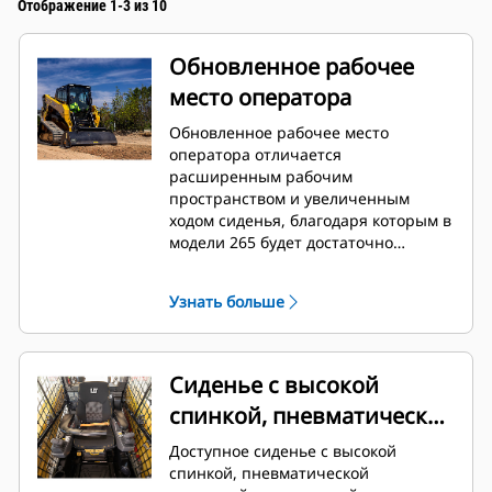
Отображение 1-3 из 10
Обновленное рабочее
место оператора
Обновленное рабочее место
оператора отличается
расширенным рабочим
пространством и увеличенным
ходом сиденья, благодаря которым в
модели 265 будет достаточно
просторно оператору любой
комплекции. Доступная по заказу
Узнать больше
цельная герметичная кабина
позволяет работать в чистоте и
тишине, а также обеспечивает
отличную вентиляцию воздуха
Сиденье с высокой
через оптимально расположенные
спинкой, пневматической
отверстия по всей кабине.
подвеской, вентиляцией
Доступное сиденье с высокой
и подогревом
спинкой, пневматической