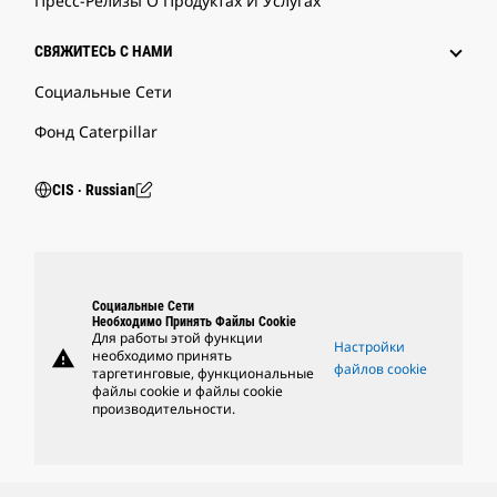
Пресс-Релизы О Продуктах И Услугах
СВЯЖИТЕСЬ С НАМИ
Социальные Сети
Фонд Caterpillar
CIS ‧ Russian
Социальные Сети
Необходимо Принять Файлы Cookie
Для работы этой функции
Настройки
warning
необходимо принять
файлов cookie
таргетинговые, функциональные
файлы cookie и файлы cookie
производительности.