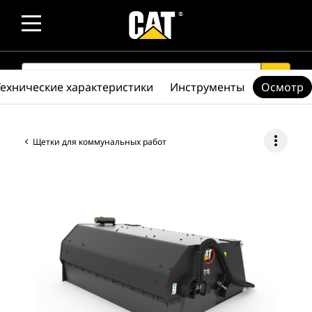
SEARCH
search
Технические характеристики
Инструменты
Осмотр
more_vert
Щетки для коммунальных работ