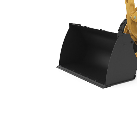
906
Пре
Изменение модели