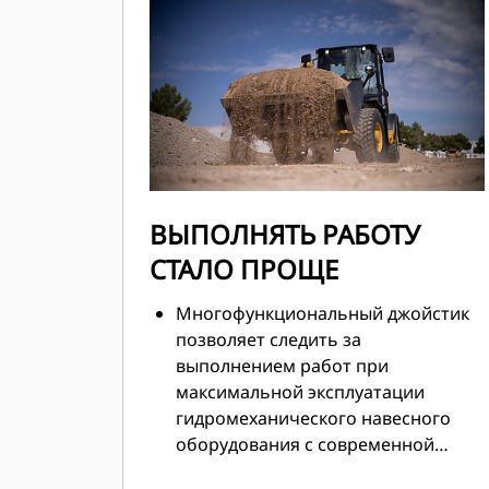
соответствует стандарту Stage IIIA ЕС
(EPA Tier 3 США) или стандарту Stage V
ЕС (EPA Tier 4 Final США) с модулем
очистки отработавших газов от
токсичных веществ,
предназначенным для
автоматической работы, что
позволяет сконцентрироваться на
ВЫПОЛНЯТЬ РАБОТУ
выполняемом задании.
СТАЛО ПРОЩЕ
Многофункциональный джойстик
позволяет следить за
выполнением работ при
максимальной эксплуатации
гидромеханического навесного
оборудования с современной
электрогидравлической системой с