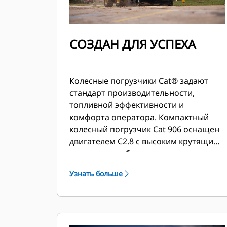
СОЗДАН ДЛЯ УСПЕХА
Колесные погрузчики Cat® задают
стандарт производительности,
топливной эффективности и
комфорта оператора. Компактный
колесный погрузчик Cat 906 оснащен
двигателем C2.8 с высоким крутящим
моментом, работающим совместно с
интеллектуальной гидростатической
Узнать больше
силовой передачей, что обеспечивает
исключительную топливную
эффективность. В зависимости от
региональных требований уровень
выбросов наших двигателей