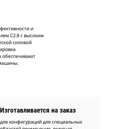
ффективности и
лем C2.8 с высоким
еской силовой
кировка
ч обеспечивают
 машины.
Изготавливается на заказ
для конфигураций для специальных
областей применения, включая