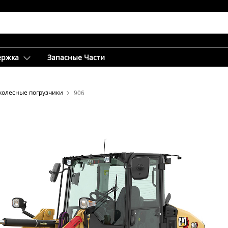
ержка
Запасные Части
колесные погрузчики
906