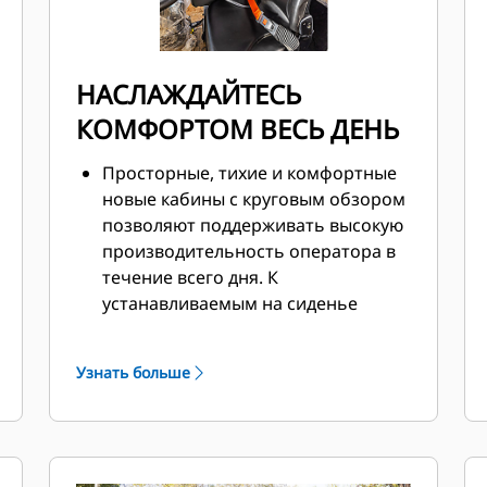
НАСЛАЖДАЙТЕСЬ
КОМФОРТОМ ВЕСЬ ДЕНЬ
Просторные, тихие и комфортные
новые кабины с круговым обзором
позволяют поддерживать высокую
производительность оператора в
течение всего дня. К
устанавливаемым на сиденье
элементам управления относится
многофункциональный джойстик с
Узнать больше
функциями подъема и наклона и
встроенным регулятором
диапазона скоростей,
управляемым большим пальцем,
переключателем переднего хода,