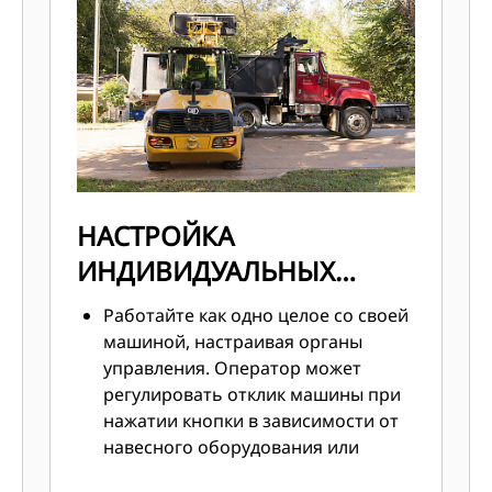
нейтрального положения или
заднего хода (FNR), активируемые
выключателем блокировка
дифференциала и постоянный
поток. Также доступен
дополнительный джойстик для
управления четвертой функцией.
Цифровой дисплей с сенсорными
НАСТРОЙКА
кнопками для специальных
настроек, облегчающих
ИНДИВИДУАЛЬНЫХ
управление рычажным
ПАРАМЕТРОВ
механизмом и силовой передачей
Работайте как одно целое со своей
для улучшения комфорта и
машиной, настраивая органы
безопасности оператора.
управления. Оператор может
регулировать отклик машины при
нажатии кнопки в зависимости от
навесного оборудования или
области применения. После