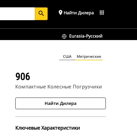
place
apps
Найти Дилера
search
Eurasia-Русский
США
Метрические
906
Компактные Колесные Погрузчики
Найти Дилера
Ключевые Характеристики