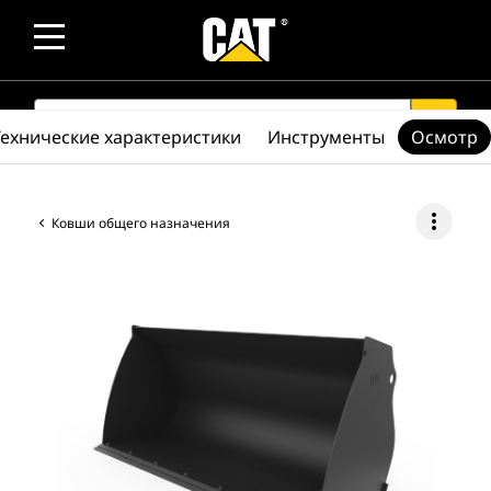
SEARCH
search
Технические характеристики
Инструменты
Осмотр
more_vert
Ковши общего назначения