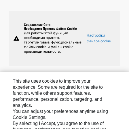
Социальные Сети
Необходимо Принять Файлы Cookie
Для работы этой функции
Настройки
warning
необходимо принять
файлов cookie
таргетинговые, функциональные
файлы cookie и файлы cookie
производительности.
Бренды Caterpillar
This site uses cookies to improve your
experience. Some are required for the site to
function, while others support features,
performance, personalization, targeting, and
Caterpillar.com
analytics.
Связаться С Caterpillar
You can adjust your preferences anytime using
Cookie Settings.
Карта Сайта
By selecting I Accept, you agree to the use of
Cookie Settings