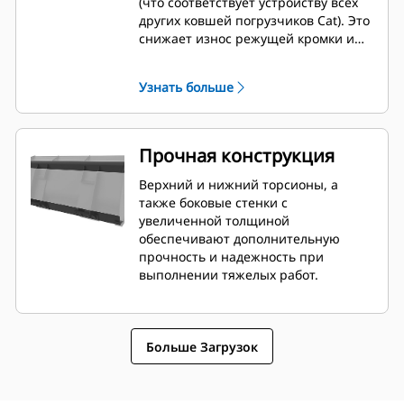
(что соответствует устройству всех
других ковшей погрузчиков Cat). Это
снижает износ режущей кромки и
улучшает возможности планировки.
Угол кромки и ее размещение легче
Узнать больше
измерить из кабины. Угол кромки и
ее размещение легче измерять из
кабины.
Прочная конструкция
Верхний и нижний торсионы, а
также боковые стенки с
увеличенной толщиной
обеспечивают дополнительную
прочность и надежность при
выполнении тяжелых работ.
Больше Загрузок