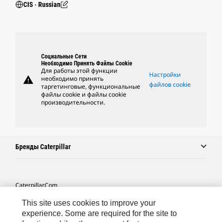
CIS ‧ Russian
Социальные Сети
Необходимо Принять Файлы Cookie
Для работы этой функции
Настройки
warning
необходимо принять
файлов cookie
таргетинговые, функциональные
файлы cookie и файлы cookie
производительности.
Бренды Caterpillar
Caterpillar.com
Связаться С Caterpillar
This site uses cookies to improve your
experience. Some are required for the site to
Карта Сайта