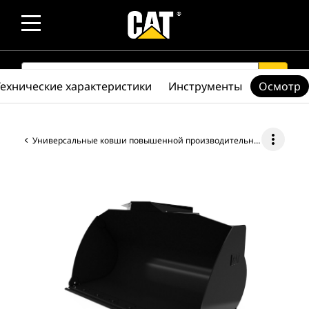
SEARCH
search
Технические характеристики
Инструменты
Осмотр
more_vert
Универсальные ковши повышенной производительности