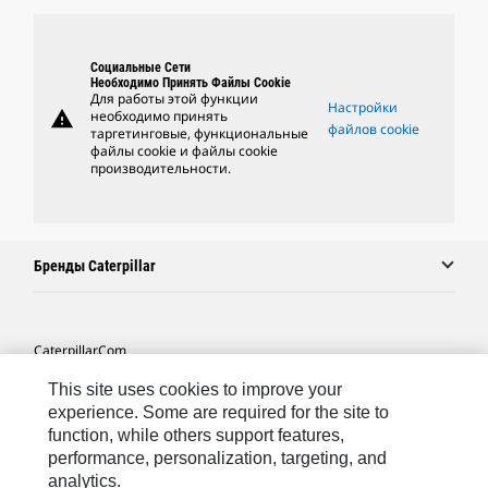
Социальные Сети
Необходимо Принять Файлы Cookie
Для работы этой функции
Настройки
warning
необходимо принять
файлов cookie
таргетинговые, функциональные
файлы cookie и файлы cookie
производительности.
Бренды Caterpillar
Caterpillar.com
Связаться С Caterpillar
This site uses cookies to improve your
experience. Some are required for the site to
Карта Сайта
function, while others support features,
performance, personalization, targeting, and
Cookie Settings
analytics.