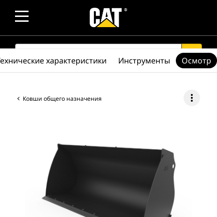
SEARCH
search
Технические характеристики
Инструменты
Осмотр
more_vert
Ковши общего назначения