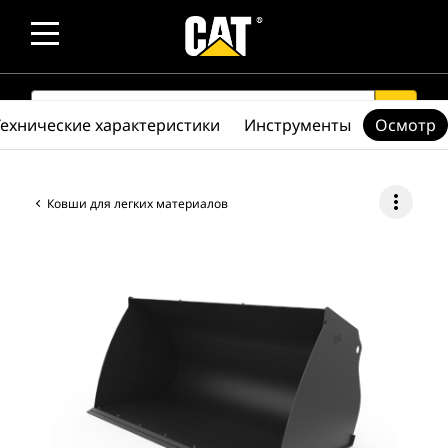
SEARCH
search
Технические характеристики
Инструменты
Осмотр
more_vert
Ковши для легких материалов