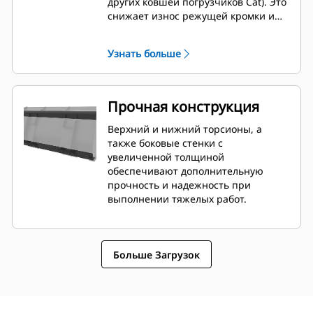
других ковшей погрузчиков Cat). Это
снижает износ режущей кромки и
улучшает возможности планировки.
Угол кромки и ее размещение легче
Узнать больше
измерить из кабины. Угол кромки и
ее размещение легче измерять из
кабины.
Прочная конструкция
Верхний и нижний торсионы, а
также боковые стенки с
увеличенной толщиной
обеспечивают дополнительную
прочность и надежность при
выполнении тяжелых работ.
Больше Загрузок