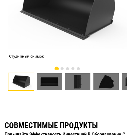
Студийный снимок
Вид
СОВМЕСТИМЫЕ ПРОДУКТЫ
Повышайте Эффективность Инвестиций В Оборудование С