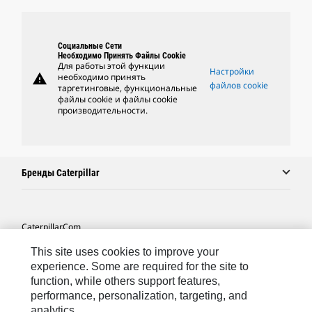
Социальные Сети
Необходимо Принять Файлы Cookie
Для работы этой функции
Настройки
warning
необходимо принять
файлов cookie
таргетинговые, функциональные
файлы cookie и файлы cookie
производительности.
Бренды Caterpillar
Caterpillar.com
Связаться С Caterpillar
This site uses cookies to improve your
experience. Some are required for the site to
Карта Сайта
function, while others support features,
performance, personalization, targeting, and
Cookie Settings
analytics.