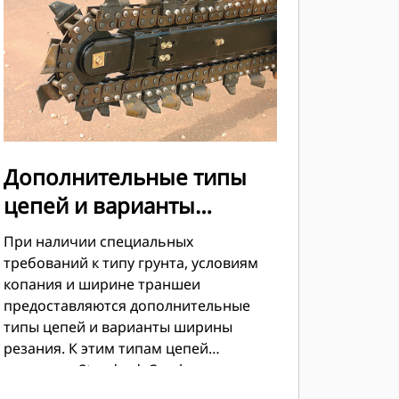
Дополнительные типы
цепей и варианты
ширины резания
При наличии специальных
требований к типу грунта, условиям
копания и ширине траншеи
предоставляются дополнительные
типы цепей и варианты ширины
резания. К этим типам цепей
относятся Standard, Combo,
Terminator и Rockfrost.