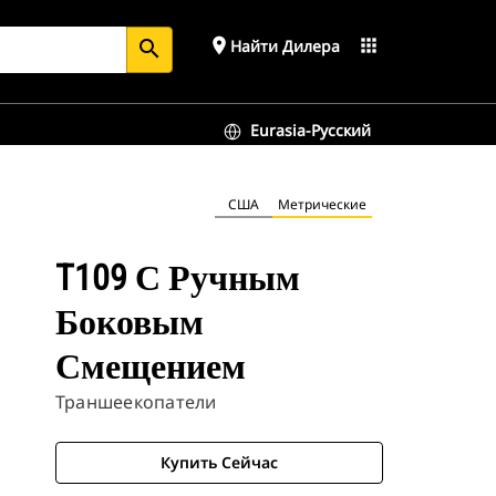
place
apps
Найти Дилера
search
Eurasia-Русский
США
Метрические
T109 С Ручным
Боковым
Смещением
Траншеекопатели
Купить Сейчас