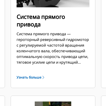
Система прямого
привода
Система прямого привода —
героторный реверсивный гидромотор
с регулируемой частотой вращения
коленчатого вала, обеспечивающий
оптимальную скорость привода цепи,
тяговое усилие цепи и крутящий
момент с целью достижения
максимальной производительности
Узнать больше
при выполнении траншейных работ в
грунтах различных типов.