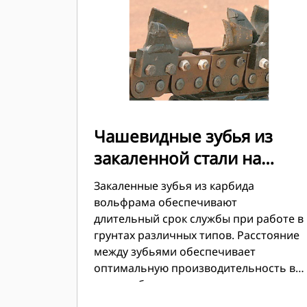
Чашевидные зубья из
закаленной стали на
основе карбида
Закаленные зубья из карбида
вольфрама
вольфрама обеспечивают
длительный срок службы при работе в
грунтах различных типов. Расстояние
между зубьями обеспечивает
оптимальную производительность в
грунтах большинства типов.