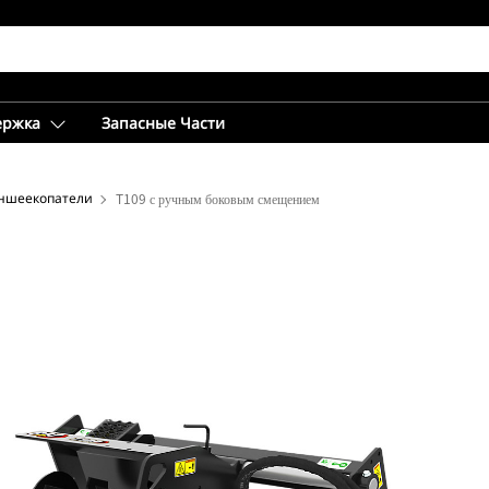
ержка
Запасные Части
ншеекопатели
T109 с ручным боковым смещением