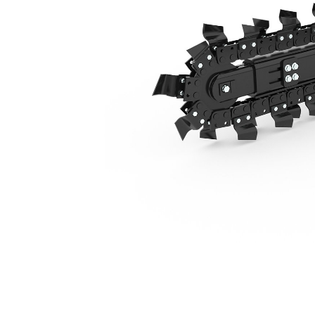
T109 С Ручным Боковым Смещением
Пре
Изменение модели