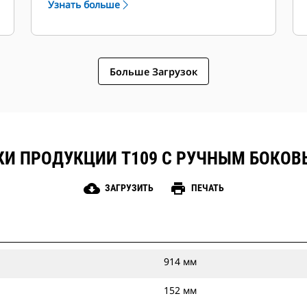
Узнать больше
(дополнительный вариант для
моделей T109 и T112). Оператор
может управлять системой из кабины
с помощью стандартного
Больше Загрузок
переключателя вспомогательного
гидравлического контура.
КИ ПРОДУКЦИИ T109 С РУЧНЫМ БОКО
cloud_download
print
ЗАГРУЗИТЬ
ПЕЧАТЬ
914 мм
152 мм