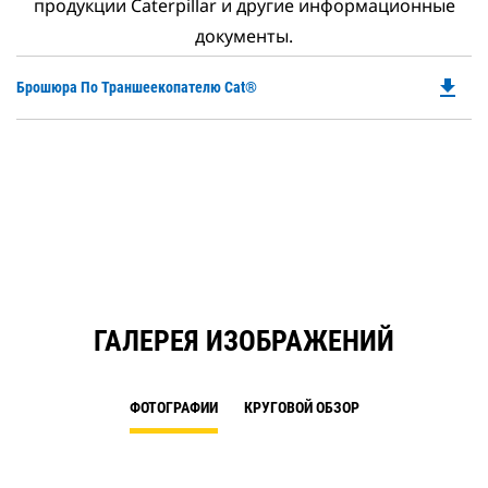
продукции Caterpillar и другие информационные
документы.
file_download
Do
Брошюра По Траншеекопателю Cat®
P
O
in
a
N
Ta
ГАЛЕРЕЯ ИЗОБРАЖЕНИЙ
ФОТОГРАФИИ
КРУГОВОЙ ОБЗОР