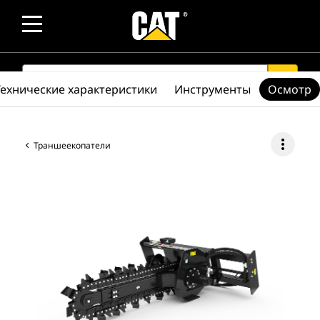
SEARCH
search
Технические характеристики
Инструменты
Осмотр
more_vert
Траншеекопатели