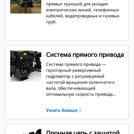
прямых траншей для укладки
электрических линий, телефонных
кабелей, водопроводных и газовых
труб.
Система прямого привода
Система прямого привода —
героторный реверсивный
гидромотор с регулируемой
частотой вращения коленчатого
вала, обеспечивающий
оптимальную скорость привода
цепи, тяговое усилие цепи и
крутящий момент с целью
Узнать больше
достижения максимальной
производительности при
выполнении траншейных работ в
грунтах различных типов.
Прочная цепь с защитой