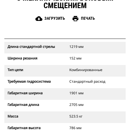
СМЕЩЕНИЕМ
cloud_download
print
ЗАГРУЗИТЬ
ПЕЧАТЬ
Длина стандартной стрелы
1219 мм
Ширина резания
152 мм
Тип цепи
Комбинированные
Требуемая гидросистема
Стандартный расход
Габаритная ширина
1901 мм
Габаритная длина
2705 мм
Масса
523.5 кг
Габаритная высота
786 мм