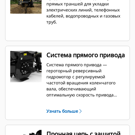
прямых траншей для укладки
электрических линий, телефонных
кабелей, водопроводных и газовых
труб.
Система прямого привода
Система прямого привода —
героторный реверсивный
гидромотор с регулируемой
частотой вращения коленчатого
вала, обеспечивающий
оптимальную скорость привода
цепи, тяговое усилие цепи и
крутящий момент с целью
Узнать больше
достижения максимальной
производительности при
выполнении траншейных работ в
грунтах различных типов.
Прочная цепь с защитой