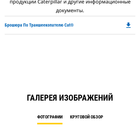
продукции Caterpillar и другие информационные
документы.
file_download
Do
Брошюра По Траншеекопателю Cat®
P
O
in
a
N
Ta
ГАЛЕРЕЯ ИЗОБРАЖЕНИЙ
ФОТОГРАФИИ
КРУГОВОЙ ОБЗОР