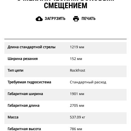
СМЕЩЕНИЕМ
cloud_download
print
ЗАГРУЗИТЬ
ПЕЧАТЬ
Длина стандартной стрелы
1219 мм
Ширина резания
152 мм
Тип цепи
Rockfrost
Требуемая гидросистема
Стандартный расход
Габаритная ширина
1901 мм
Габаритная длина
2705 мм
Масса
537.09 кг
Габаритная высота
786 мм