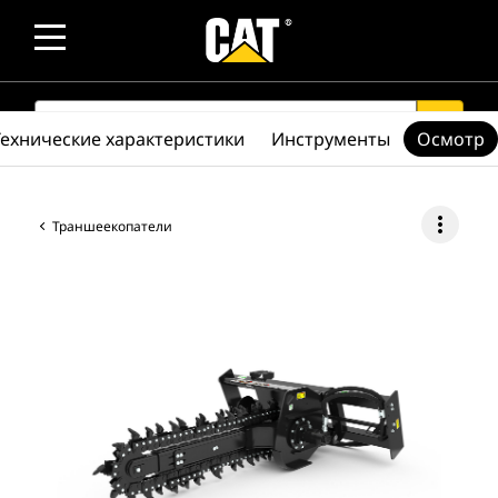
SEARCH
search
Технические характеристики
Инструменты
Осмотр
more_vert
Траншеекопатели