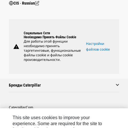
CIS ‧ Russian
Социальные Сети
Необходимо Принять Файлы Cookie
Для работы этой функции
Настройки
warning
необходимо принять
файлов cookie
таргетинговые, функциональные
файлы cookie и файлы cookie
производительности.
Бренды Caterpillar
Caterpillar.com
Связаться С Caterpillar
This site uses cookies to improve your
experience. Some are required for the site to
Карта Сайта