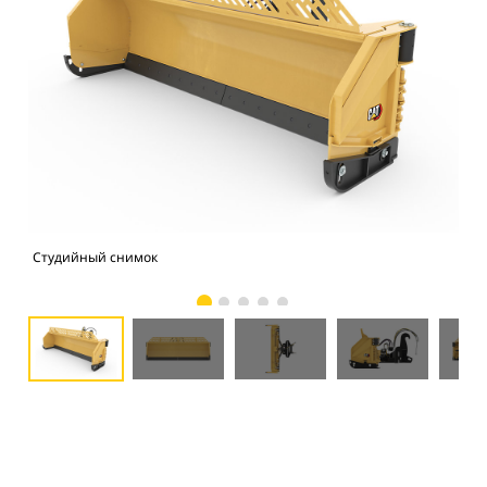
Студийный снимок
Вид