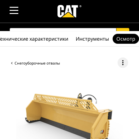
SEARCH
search
Технические характеристики
Инструменты
Осмотр
more_vert
Снегоуборочные отвалы