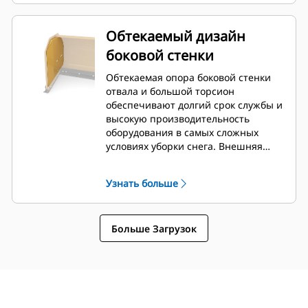
Обтекаемый дизайн
боковой стенки
Обтекаемая опора боковой стенки
отвала и большой торсион
обеспечивают долгий срок службы и
высокую производительность
оборудования в самых сложных
условиях уборки снега. Внешняя
опора коробки сконструирована так,
чтобы свести к минимуму налипание
Узнать больше
снега на отвал и обеспечить
превосходную поддержку внешних
секций отвала.
Больше Загрузок