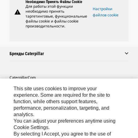
Необходимо Принять Файлы Cookie
Для работы этой функции
Настройки
warning
необходимо принять
файлов cookie
таргетинговые, функциональные
файлы cookie и файлы cookie
производительности.
Бренды Caterpillar
Caterpillar.com
Связаться С Caterpillar
This site uses cookies to improve your
experience. Some are required for the site to
Карта Сайта
function, while others support features,
performance, personalization, targeting, and
Cookie Settings
analytics.
Юридическая Информация
You can adjust your preferences anytime using
Cookie Settings.
Конфиденциальность Личных Данных
By selecting I Accept, you agree to the use of