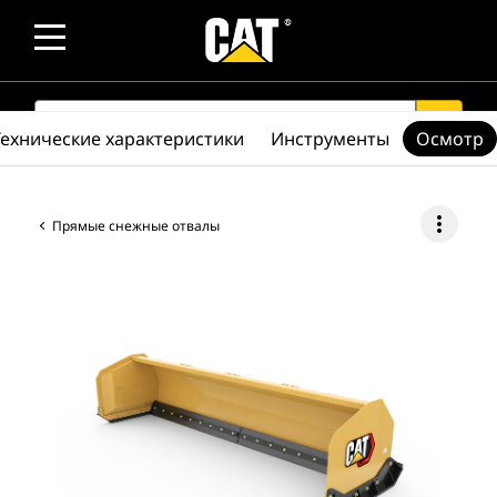
SEARCH
search
Технические характеристики
Инструменты
Осмотр
more_vert
Прямые снежные отвалы