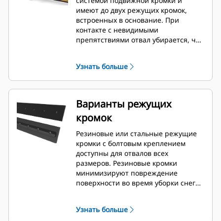
системой подвижной кромки и
имеют до двух режущих кромок,
встроенных в основание. При
контакте с невидимыми
препятствиями отвал убирается, что
сводит к минимуму риск
повреждения снегового отвала и
Узнать больше
машины. Вариант с неподвижной
резиновой режущей кромкой
доступен в размерах 2,6 м (8 футов),
3,2 м (10 футов) и 3,8 м (12 футов),
Варианты режущих
которые подходят для всех устройств
кромок
смены навесного оборудования на
мини-погрузчиках.
Резиновые или стальные режущие
кромки с болтовым креплением
доступны для отвалов всех
размеров. Резиновые кромки
минимизируют повреждение
поверхности во время уборки снега,
а стальные режущие кромки
срезают или отталкивают лед или
Узнать больше
слежавшийся снег.