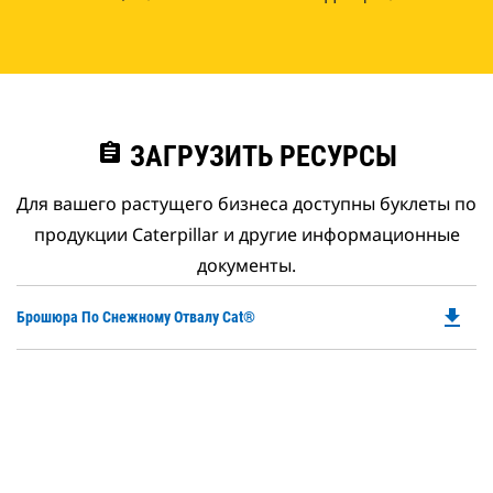
assignment
ЗАГРУЗИТЬ РЕСУРСЫ
Для вашего растущего бизнеса доступны буклеты по
продукции Caterpillar и другие информационные
документы.
file_download
Do
Брошюра По Снежному Отвалу Cat®
P
O
in
a
N
Ta