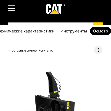
SEARCH
search
Технические характеристики
Инструменты
Осмотр
more_vert
роторные снегоочистители;