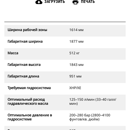
cloud_download
print
ЗАГРУЗИТЬ
ПЕЧАТЬ
Ширина рабочей зоны
1614 мм
Габаритная ширина
1877 мм
Масса
512 кг
Габаритная высота
1843 мм
Габаритная длина
951 мм
Требуемая гидросистема
XHP/XE
Оптимальный расход
125–150 л/мин (33–40 галл/
гидравлического масла
мин)
Оптимальное давление в
200–280 бар (2800–4100
гидросистеме
фунтов/кв. дюйм)