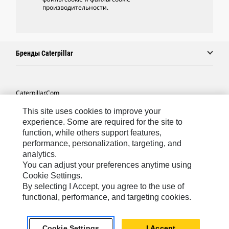
производительности.
Бренды Caterpillar
Caterpillar.com
Связаться С Caterpillar
This site uses cookies to improve your
experience. Some are required for the site to
Карта Сайта
function, while others support features,
performance, personalization, targeting, and
Cookie Settings
analytics.
Юридическая Информация
You can adjust your preferences anytime using
Cookie Settings.
Конфиденциальность Личных Данных
By selecting I Accept, you agree to the use of
functional, performance, and targeting cookies.
CIS - Russian
© 2026 Caterpillar. Все права сохранены.
Cookie Settings
I Accept