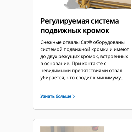
Регулируемая система
подвижных кромок
Снежные отвалы Cat® оборудованы
системой подвижной кромки и имеют
до двух режущих кромок, встроенных
в основание. При контакте с
невидимыми препятствиями отвал
убирается, что сводит к минимуму
риск повреждения снегового отвала и
машины. Вариант с неподвижной
Узнать больше
резиновой режущей кромкой
доступен в размерах 2,6 м (8 футов),
3,2 м (10 футов) и 3,8 м (12 футов),
которые подходят для всех устройств
смены навесного оборудования на