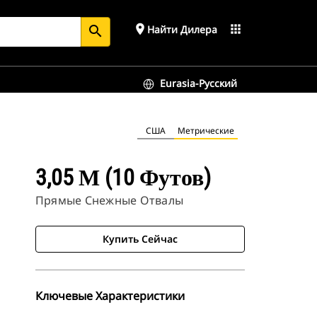
place
apps
Найти Дилера
search
Eurasia-Русский
США
Метрические
3,05 М (10 Футов)
Прямые Снежные Отвалы
Купить Сейчас
Ключевые Характеристики