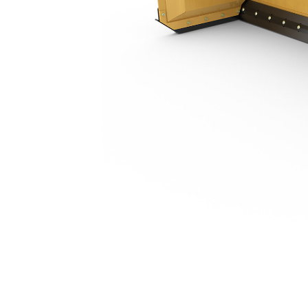
3,05 М (10 Футов)
Пре
Изменение модели