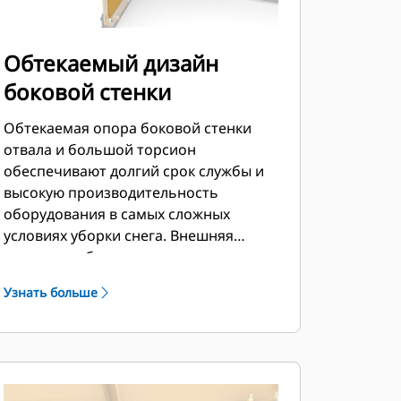
Обтекаемый дизайн
боковой стенки
Обтекаемая опора боковой стенки
отвала и большой торсион
обеспечивают долгий срок службы и
высокую производительность
оборудования в самых сложных
условиях уборки снега. Внешняя
опора коробки сконструирована так,
чтобы свести к минимуму налипание
Узнать больше
снега на отвал и обеспечить
превосходную поддержку внешних
секций отвала.