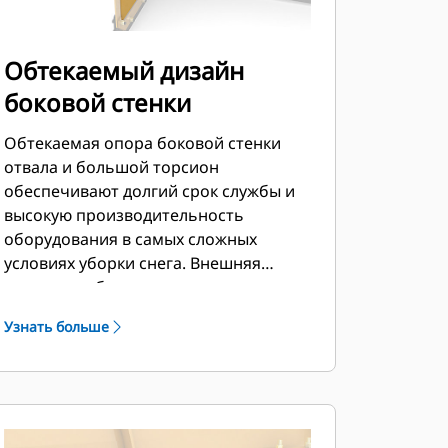
Обтекаемый дизайн
боковой стенки
Обтекаемая опора боковой стенки
отвала и большой торсион
обеспечивают долгий срок службы и
высокую производительность
оборудования в самых сложных
условиях уборки снега. Внешняя
опора коробки сконструирована так,
чтобы свести к минимуму налипание
Узнать больше
снега на отвал и обеспечить
превосходную поддержку внешних
секций отвала.