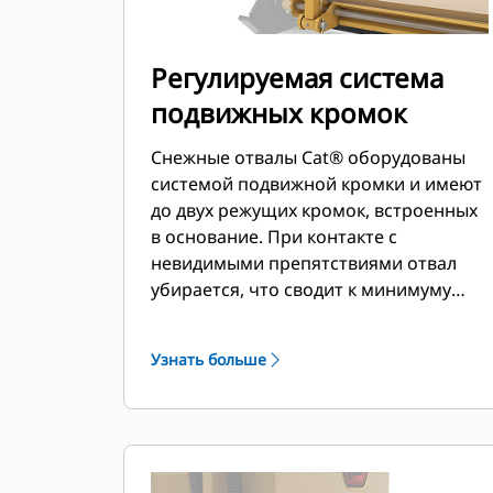
Регулируемая система
подвижных кромок
Снежные отвалы Cat® оборудованы
системой подвижной кромки и имеют
до двух режущих кромок, встроенных
в основание. При контакте с
невидимыми препятствиями отвал
убирается, что сводит к минимуму
риск повреждения снегового отвала и
машины. Вариант с неподвижной
Узнать больше
резиновой режущей кромкой
доступен в размерах 2,6 м (8 футов),
3,2 м (10 футов) и 3,8 м (12 футов),
которые подходят для всех устройств
смены навесного оборудования на