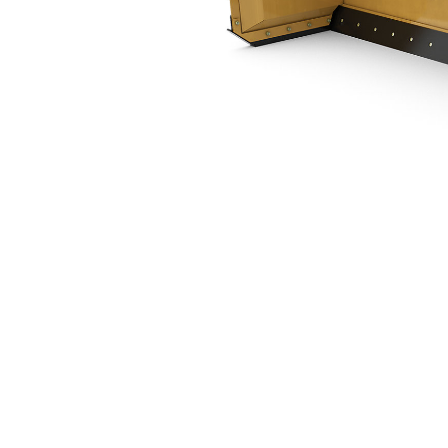
3,66 М (12 Футов)
Пре
Изменение модели