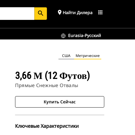
place
apps
Найти Дилера
search
Eurasia-Русский
США
Метрические
3,66 М (12 Футов)
Прямые Снежные Отвалы
Купить Сейчас
Ключевые Характеристики