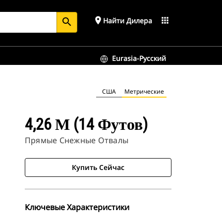
place
apps
Найти Дилера
search
Eurasia-Русский
США
Метрические
4,26 М (14 Футов)
Прямые Снежные Отвалы
Купить Сейчас
Ключевые Характеристики