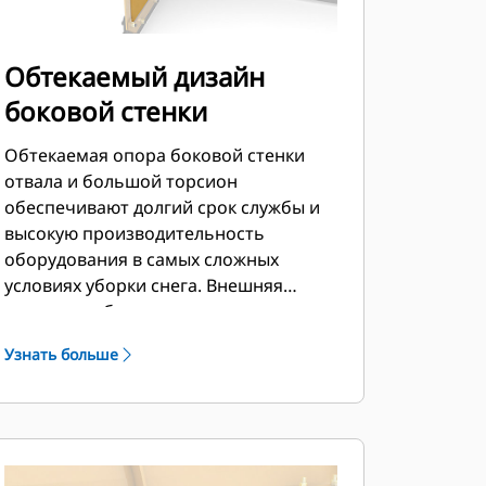
Обтекаемый дизайн
боковой стенки
Обтекаемая опора боковой стенки
отвала и большой торсион
обеспечивают долгий срок службы и
высокую производительность
оборудования в самых сложных
условиях уборки снега. Внешняя
опора коробки сконструирована так,
чтобы свести к минимуму налипание
Узнать больше
снега на отвал и обеспечить
превосходную поддержку внешних
секций отвала.