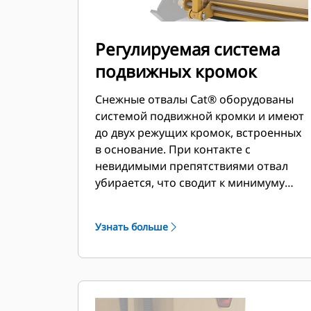
Регулируемая система
подвижных кромок
Снежные отвалы Cat® оборудованы
системой подвижной кромки и имеют
до двух режущих кромок, встроенных
в основание. При контакте с
невидимыми препятствиями отвал
убирается, что сводит к минимуму
риск повреждения снегового отвала и
машины. Вариант с неподвижной
Узнать больше
резиновой режущей кромкой
доступен в размерах 2,6 м (8 футов),
3,2 м (10 футов) и 3,8 м (12 футов),
которые подходят для всех устройств
смены навесного оборудования на