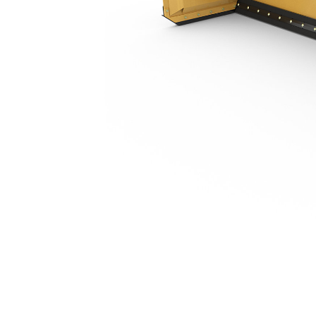
4,26 М (14 Футов)
Пре
Изменение модели