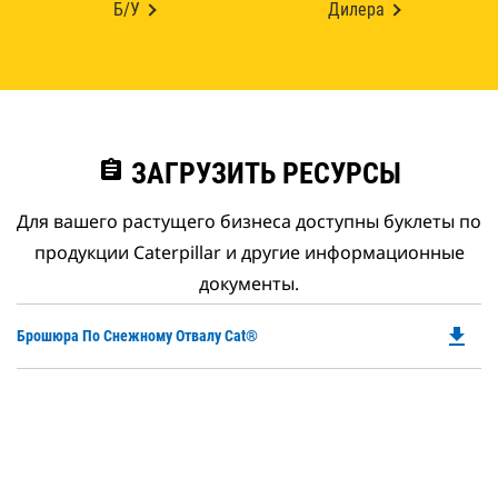
Б/У
Дилера
assignment
ЗАГРУЗИТЬ РЕСУРСЫ
Для вашего растущего бизнеса доступны буклеты по
продукции Caterpillar и другие информационные
документы.
file_download
Do
Брошюра По Снежному Отвалу Cat®
P
O
in
a
N
Ta