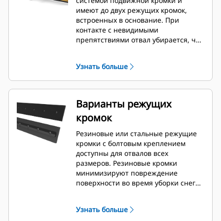
системой подвижной кромки и
имеют до двух режущих кромок,
встроенных в основание. При
контакте с невидимыми
препятствиями отвал убирается, что
сводит к минимуму риск
повреждения снегового отвала и
Узнать больше
машины. Вариант с неподвижной
резиновой режущей кромкой
доступен в размерах 2,6 м (8 футов),
3,2 м (10 футов) и 3,8 м (12 футов),
Варианты режущих
которые подходят для всех устройств
кромок
смены навесного оборудования на
мини-погрузчиках.
Резиновые или стальные режущие
кромки с болтовым креплением
доступны для отвалов всех
размеров. Резиновые кромки
минимизируют повреждение
поверхности во время уборки снега,
а стальные режущие кромки
срезают или отталкивают лед или
Узнать больше
слежавшийся снег.