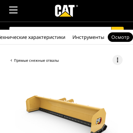
SEARCH
search
Технические характеристики
Инструменты
Осмотр
more_vert
Прямые снежные отвалы