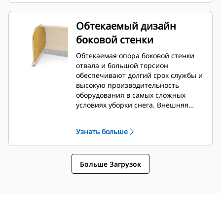
Обтекаемый дизайн
боковой стенки
Обтекаемая опора боковой стенки
отвала и большой торсион
обеспечивают долгий срок службы и
высокую производительность
оборудования в самых сложных
условиях уборки снега. Внешняя
опора коробки сконструирована так,
чтобы свести к минимуму налипание
Узнать больше
снега на отвал и обеспечить
превосходную поддержку внешних
секций отвала.
Больше Загрузок