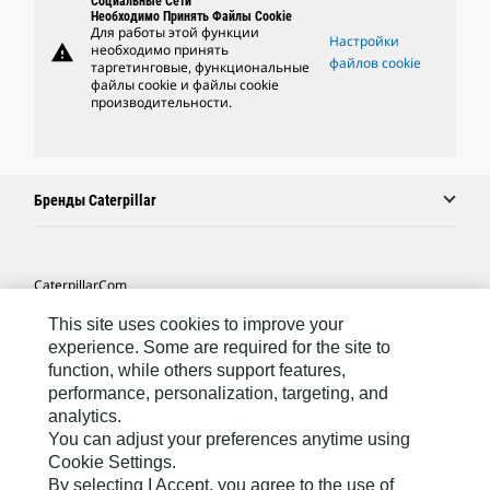
Социальные Сети
Необходимо Принять Файлы Cookie
Для работы этой функции
Настройки
warning
необходимо принять
файлов cookie
таргетинговые, функциональные
файлы cookie и файлы cookie
производительности.
Бренды Caterpillar
Caterpillar.com
Связаться С Caterpillar
This site uses cookies to improve your
experience. Some are required for the site to
Карта Сайта
function, while others support features,
performance, personalization, targeting, and
Cookie Settings
analytics.
Юридическая Информация
You can adjust your preferences anytime using
Cookie Settings.
Конфиденциальность Личных Данных
By selecting I Accept, you agree to the use of