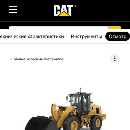
SEARCH
search
Технические характеристики
Инструменты
Осмотр
more_vert
Малые колесные погрузчики