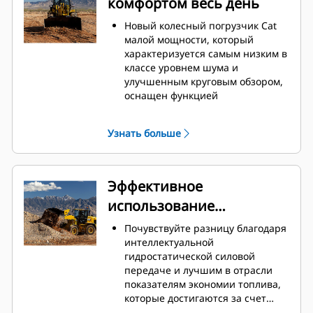
комфортом весь день
Новый колесный погрузчик Cat
малой мощности, который
характеризуется самым низким в
классе уровнем шума и
улучшенным круговым обзором,
оснащен функцией
автоматического контроля
температуры и легкими в
Узнать больше
использовании джойстиками, с
помощью которых можно
управлять полностью
настраиваемой подвеской
Эффективное
сиденья. Просторное рабочее
использование
место оператора,
демпфирование гидроцилиндра
мощности
Почувствуйте разницу благодаря
Caterpillar и безупречное
интеллектуальной
плавное управление делают
гидростатической силовой
кабину погрузчика самой
передаче и лучшим в отрасли
комфортной на всей рабочей
показателям экономии топлива,
площадке.
которые достигаются за счет
Обновление в виде
снижения максимальной частоты