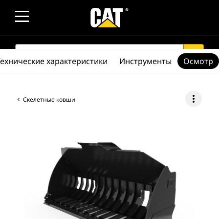
SEARCH
search
Технические характеристики
Инструменты
Осмотр
more_vert
Скелетные ковши