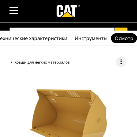
SEARCH
search
Технические характеристики
Инструменты
Осмотр
more_vert
Ковши для легких материалов