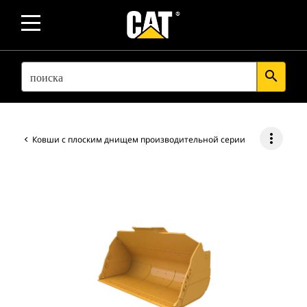
SEARCH
search
more_vert
Ковши с плоским днищем производительной серии