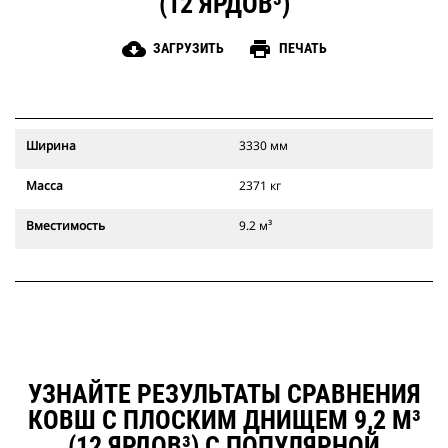
(12 ЯРДОВ³)
cloud_download
print
ЗАГРУЗИТЬ
ПЕЧАТЬ
Ширина
3330 мм
Масса
2371 кг
Вместимость
9.2 м³
УЗНАЙТЕ РЕЗУЛЬТАТЫ СРАВНЕНИЯ
КОВШ С ПЛОСКИМ ДНИЩЕМ 9,2 М³
(12 ЯРДОВ³) С ПОПУЛЯРНОЙ