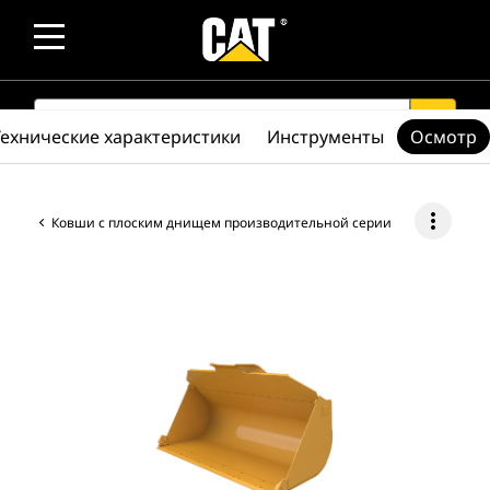
SEARCH
search
Технические характеристики
Инструменты
Осмотр
more_vert
Ковши с плоским днищем производительной серии