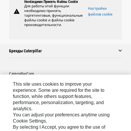
Необходимо Принять Файлы Cookie
Для работы этой функции
Настройки
warning
необходимо принять
файлов cookie
таргетинговые, функциональные
файлы cookie и файлы cookie
производительности.
Бренды Caterpillar
Caterpillar.com
Связаться С Caterpillar
This site uses cookies to improve your
experience. Some are required for the site to
Карта Сайта
function, while others support features,
performance, personalization, targeting, and
Cookie Settings
analytics.
Юридическая Информация
You can adjust your preferences anytime using
Cookie Settings.
Конфиденциальность Личных Данных
By selecting I Accept, you agree to the use of