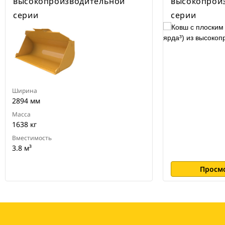
высокопроизводительной
высокопрои
серии
серии
Ширина
2894 мм
Масса
1638 кг
Вместимость
3.8 м³
Просм